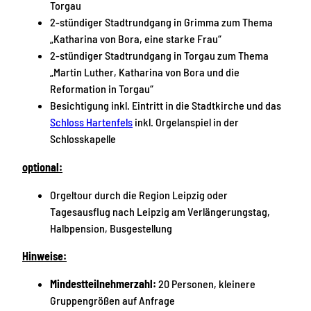
i
s
Torgau
n
s
2-stündiger Stadtrundgang in Grimma zum Thema
e
H
„Katharina von Bora, eine starke Frau“
N
a
2-stündiger Stadtrundgang in Torgau zum Thema
i
r
„Martin Luther, Katharina von Bora und die
m
t
Reformation in Torgau“
b
e
Besichtigung inkl. Eintritt in die Stadtkirche und das
s
n
Schloss Hartenfels
inkl. Orgelanspiel in der
c
f
Schlosskapelle
h
e
optional:
e
l
n
s
Orgeltour durch die Region Leipzig oder
&
Tagesausflug nach Leipzig am Verlängerungstag,
#
Halbpension, Busgestellung
1
6
Hinweise:
9
Mindestteilnehmerzahl:
20 Personen, kleinere
;
Gruppengrößen auf Anfrage
K