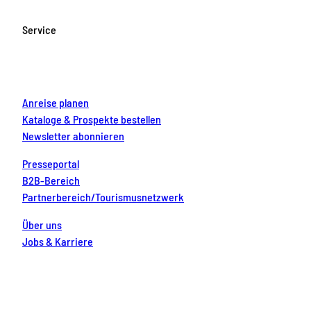
b
a
u
e
e
o
g
b
r
d
Service
o
r
e
e
i
k
a
s
n
m
t
Anreise planen
Kataloge & Prospekte bestellen
Newsletter abonnieren
Presseportal
B2B-Bereich
Partnerbereich/Tourismusnetzwerk
Über uns
Jobs & Karriere