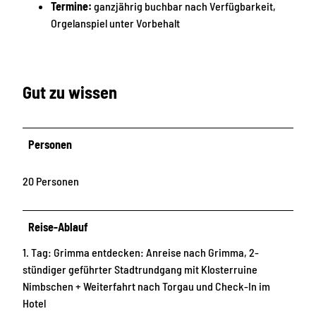
Termine:
ganzjährig buchbar nach Verfügbarkeit,
.
Orgelanspiel unter Vorbehalt
L
a
n
g
Gut zu wissen
e
Personen
20 Personen
Reise-Ablauf
1. Tag: Grimma entdecken: Anreise nach Grimma, 2-
stündiger geführter Stadtrundgang mit Klosterruine
Nimbschen + Weiterfahrt nach Torgau und Check-In im
Hotel