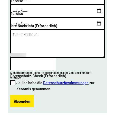
Anreise
Abreise
Ihre Nachricht
(Erforderlich)
(Erforderl
ich)
Sicherheitsfrage: Hier bitte ausschließlich eine Zahl und kein Wort
Datenschutz-Check
(Erforderlich)
eintragen.
Ja, ich habe die
Datenschutzbestimmungen
zur
Kenntnis genommen.
Absenden