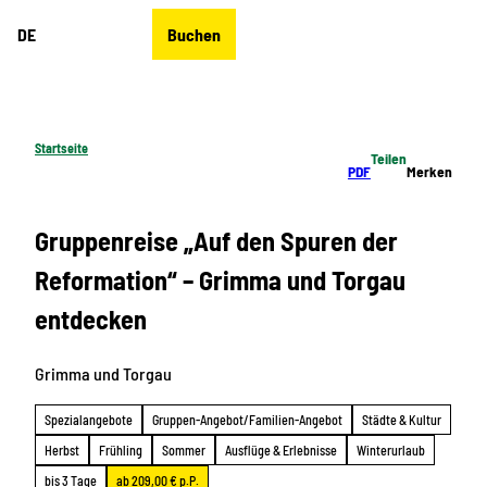
Z
DE
Buchen
u
Merkzettel
Suche
Menü
m
I
n
h
Startseite
Teilen
a
PDF
Merken
l
t
Gruppenreise „Auf den Spuren der
Reformation“ – Grimma und Torgau
entdecken
Grimma und Torgau
Spezialangebote
Gruppen-Angebot/Familien-Angebot
Städte & Kultur
Herbst
Frühling
Sommer
Ausflüge & Erlebnisse
Winterurlaub
bis 3 Tage
ab 209,00 € p.P.