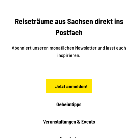
e
s
r
S
n
Reiseträume aus Sachsen direkt ins
d
t
e
a
Postfach
K
d
l
e
t
i
Abonniert unseren monatlichen Newsletter und lasst euch
s
n
inspirieren.
c
s
t
h
ä
ö
d
n
t
Jetzt anmelden!
e
h
e
i
Geheimtipps
t
e
Veranstaltungen & Events
n