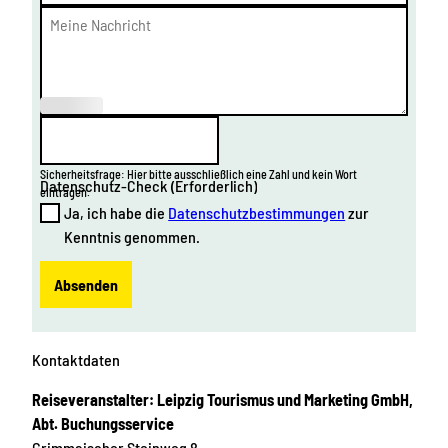
(Erforderl
ich)
Sicherheitsfrage: Hier bitte ausschließlich eine Zahl und kein Wort
Datenschutz-Check
(Erforderlich)
eintragen.
Ja, ich habe die
Datenschutzbestimmungen
zur
Kenntnis genommen.
Absenden
Kontaktdaten
Reiseveranstalter: Leipzig Tourismus und Marketing GmbH,
Abt. Buchungsservice
Grimmaischer Steinweg 8