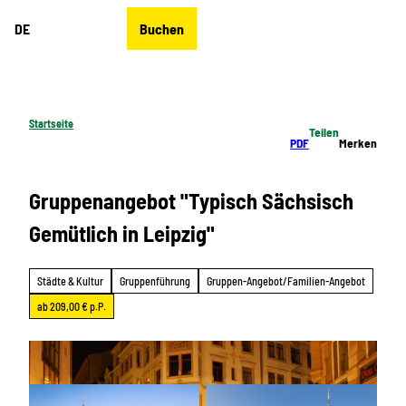
Z
DE
Buchen
u
Merkzettel
Suche
Menü
m
I
n
h
Startseite
Teilen
a
PDF
Merken
l
t
Gruppenangebot "Typisch Sächsisch
Gemütlich in Leipzig"
Städte & Kultur
Gruppenführung
Gruppen-Angebot/Familien-Angebot
ab 209,00 € p.P.