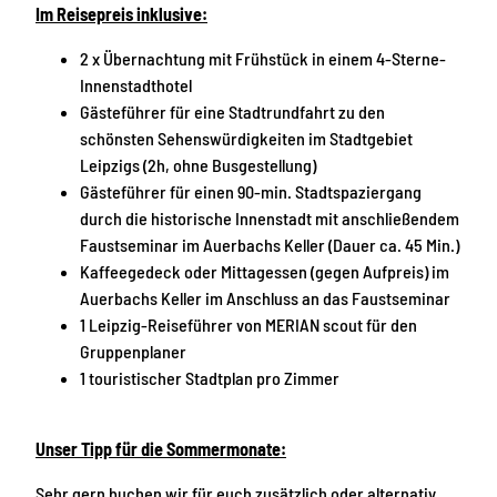
u
p
Im Reisepreis inklusive:
n
z
g
i
2 x Übernachtung mit Frühstück in einem 4-Sterne-
L
g
Innenstadthotel
e
Gästeführer für eine Stadtrundfahrt zu den
i
schönsten Sehenswürdigkeiten im Stadtgebiet
p
Leipzigs (2h, ohne Busgestellung)
z
Gästeführer für einen 90-min. Stadtspaziergang
i
durch die historische Innenstadt mit anschließendem
g
Faustseminar im Auerbachs Keller (Dauer ca. 45 Min.)
E
Kaffeegedeck oder Mittagessen (gegen Aufpreis) im
r
Auerbachs Keller im Anschluss an das Faustseminar
l
1 Leipzig-Reiseführer von MERIAN scout für den
e
Gruppenplaner
b
1 touristischer Stadtplan pro Zimmer
e
n
Unser Tipp für die Sommermonate:
Sehr gern buchen wir für euch zusätzlich oder alternativ