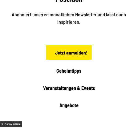
d
l
e
t
i
Abonniert unseren monatlichen Newsletter und lasst euch
s
n
inspirieren.
c
s
t
h
ä
ö
d
n
t
Jetzt anmelden!
e
h
e
i
Geheimtipps
t
e
Veranstaltungen & Events
n
Angebote
© Kenny Scholz