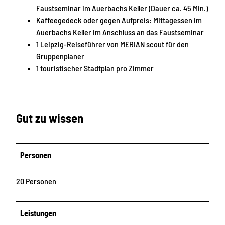
Faustseminar im Auerbachs Keller (Dauer ca. 45 Min.)
a
c
Kaffeegedeck oder gegen Aufpreis: Mittagessen im
u
h
Auerbachs Keller im Anschluss an das Faustseminar
s
-
1 Leipzig-Reiseführer von MERIAN scout für den
-
N
Gruppenplaner
S
a
1 touristischer Stadtplan pro Zimmer
t
c
a
h
d
t
t
l
Gut zu wissen
f
e
&
b
#
e
2
n
Personen
5
i
2
n
20 Personen
;
L
h
e
Leistungen
r
i