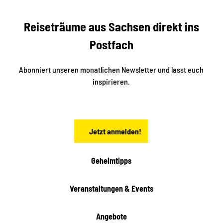
s
r
S
n
Reiseträume aus Sachsen direkt ins
d
t
e
a
Postfach
K
d
l
e
t
i
Abonniert unseren monatlichen Newsletter und lasst euch
s
n
inspirieren.
c
s
t
h
ä
ö
d
n
t
Jetzt anmelden!
e
h
e
i
Geheimtipps
t
e
Veranstaltungen & Events
n
Angebote