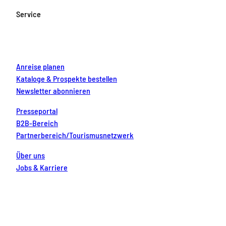
o
g
b
r
d
Service
o
r
e
e
i
k
a
s
n
m
t
Anreise planen
Kataloge & Prospekte bestellen
Newsletter abonnieren
Presseportal
B2B-Bereich
Partnerbereich/Tourismusnetzwerk
Über uns
Jobs & Karriere