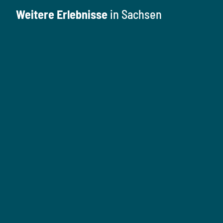
Weitere Erlebnisse
in Sachsen
K
u
l
M