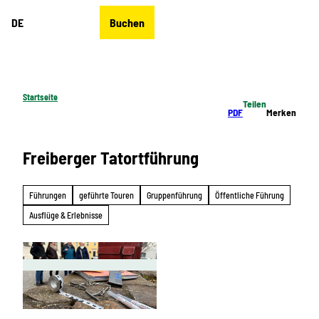
Z
DE
Buchen
u
Merkzettel
Suche
Menü
m
I
n
h
Startseite
Teilen
a
PDF
Merken
l
t
Freiberger Tatortführung
Führungen
geführte Touren
Gruppenführung
Öffentliche Führung
Ausflüge & Erlebnisse
© Silberstadt Freiberg_Anja Ksienzyk |