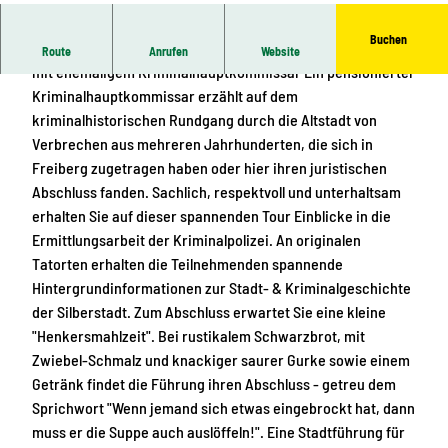
CC-BY-ND
Buchen
True Crime in der Silberstadt Freiberger Tatortführung
Route
Anrufen
Website
mit ehemaligem Kriminalhauptkommissar Ein pensionierter
Kriminalhauptkommissar erzählt auf dem
kriminalhistorischen Rundgang durch die Altstadt von
Verbrechen aus mehreren Jahrhunderten, die sich in
Freiberg zugetragen haben oder hier ihren juristischen
Abschluss fanden. Sachlich, respektvoll und unterhaltsam
erhalten Sie auf dieser spannenden Tour Einblicke in die
Ermittlungsarbeit der Kriminalpolizei. An originalen
Tatorten erhalten die Teilnehmenden spannende
Hintergrundinformationen zur Stadt- & Kriminalgeschichte
der Silberstadt. Zum Abschluss erwartet Sie eine kleine
"Henkersmahlzeit". Bei rustikalem Schwarzbrot, mit
Zwiebel-Schmalz und knackiger saurer Gurke sowie einem
Getränk findet die Führung ihren Abschluss - getreu dem
Sprichwort "Wenn jemand sich etwas eingebrockt hat, dann
muss er die Suppe auch auslöffeln!". Eine Stadtführung für