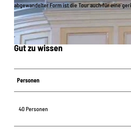
abgewandelter Form ist die Tour auch für eine ge
© KI-optimiert
Gut zu wissen
© Dieter Wadewitz | KI-optimiert
Personen
40 Personen