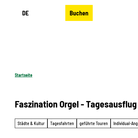
Z
DE
Buchen
u
Merkzettel
Suche
Menü
m
I
n
h
a
l
Startseite
t
Faszination Orgel - Tagesausflug
Städte & Kultur
Tagesfahrten
geführte Touren
Individual-An