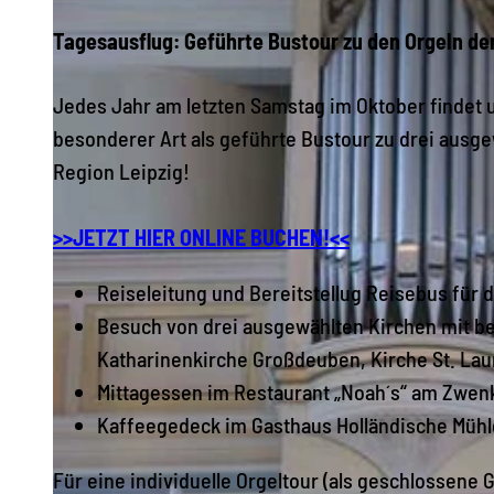
Tagesausflug: Geführte Bustour zu den Orgeln de
Jedes Jahr am letzten Samstag im Oktober findet
besonderer Art als geführte Bustour zu drei aus
Region Leipzig!
>>JETZT HIER ONLINE BUCHEN!<<
Reiseleitung und Bereitstellug Reisebus für 
Besuch von drei ausgewählten Kirchen mit be
Katharinenkirche Großdeuben, Kirche St. Lau
Mittagessen im Restaurant „Noah´s“ am Zwen
Kaffeegedeck im Gasthaus Holländische Mühl
Für eine individuelle Orgeltour (als geschlossene 