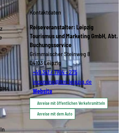
Kontaktdaten
Reiseveranstalter: Leipzig
nz
Tourismus und Marketing GmbH, Abt.
e
Buchungsservice
Grimmaischer Steinweg 8
04103
Leipzig
+49 341 / 7104 - 275
incoming@ltm-leipzig.de
gau,
Website
Anreise mit öffentlichen Verkehrsmitteln
Anreise mit dem Auto
In