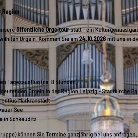
r Region
 unsere
öffentliche Orgeltour
statt - ein Kulturgenuss ga
gewählten Orgeln. Kommen Sie am
24.10.2026
mit uns in di
den Tagesausflug (ca. 8 Stunden)
deutenden Orgeln in der Region Leipzig - Stadtkirche Pe
rentius Markranstädt
kauer See
e in Schkeuditz
Gruppe) können Sie Termine ganzjährig bei uns anfragen. 