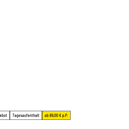
gebot
Tagesaufenthalt
ab 89,00 € p.P.