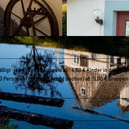
© Nico Schimmelpfennig |
CC-BY
ßigt -jeweils mit Nachweis ab: 4,50 € Kinder in der Gru
10 Personen (Personenanzahl buchen) ab: 5,00 € Gruppen