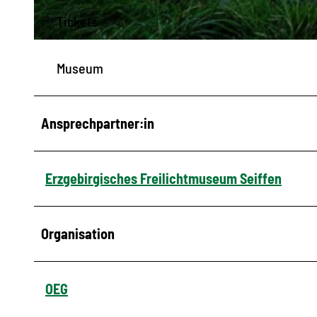
Tickets
© Nico Schimmelpfennig |
CC-BY
Museum
Ansprechpartner:in
Erzgebirgisches Freilichtmuseum Seiffen
Organisation
OEG