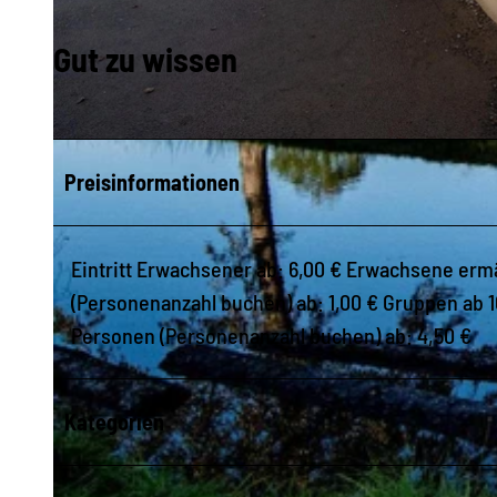
Gut zu wissen
© Nico Schimmelpfennig |
CC-BY-SA
Preisinformationen
Eintritt Erwachsener ab: 6,00 € Erwachsene ermä
(Personenanzahl buchen) ab: 1,00 € Gruppen ab 
Personen (Personenanzahl buchen) ab: 4,50 €
Kategorien