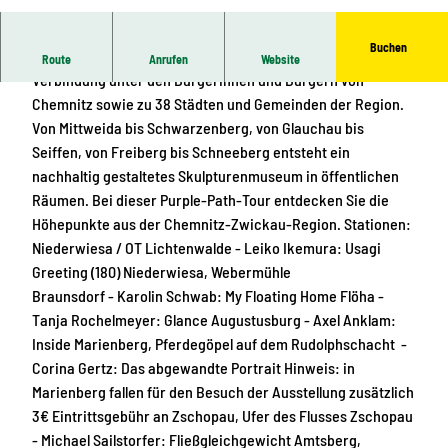
© Foto: Ernesto Uhlmann
Buchen
Der Kunst- und Skulpturenweg PURPLE PATH schafft
Route
Anrufen
Website
Verbindung unter den Bürgerinnen und Bürgern von
Chemnitz sowie zu 38 Städten und Gemeinden der Region.
Von Mittweida bis Schwarzenberg, von Glauchau bis
Seiffen, von Freiberg bis Schneeberg entsteht ein
nachhaltig gestaltetes Skulpturenmuseum in öffentlichen
Räumen. Bei dieser Purple-Path-Tour entdecken Sie die
Höhepunkte aus der Chemnitz-Zwickau-Region. Stationen:
Niederwiesa / OT Lichtenwalde - Leiko Ikemura: Usagi
Greeting (180) Niederwiesa, Webermühle
Braunsdorf - Karolin Schwab: My Floating Home Flöha -
Tanja Rochelmeyer: Glance Augustusburg - Axel Anklam:
Inside Marienberg, Pferdegöpel auf dem Rudolphschacht -
Corina Gertz: Das abgewandte Portrait Hinweis: in
Marienberg fallen für den Besuch der Ausstellung zusätzlich
3€ Eintrittsgebühr an Zschopau, Ufer des Flusses Zschopau
- Michael Sailstorfer: Fließgleichgewicht Amtsberg,