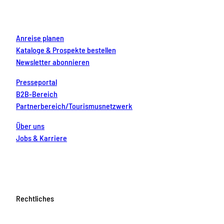
k
a
s
n
m
t
Anreise planen
Kataloge & Prospekte bestellen
Newsletter abonnieren
Presseportal
B2B-Bereich
Partnerbereich/Tourismusnetzwerk
Über uns
Jobs & Karriere
Rechtliches