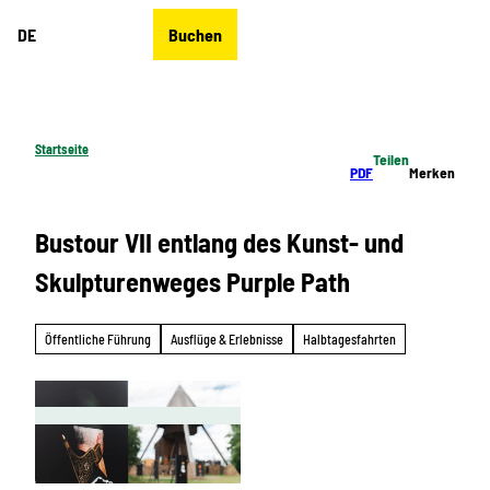
Z
DE
Buchen
u
Merkzettel
Suche
Menü
m
I
n
h
Startseite
Teilen
a
PDF
Merken
l
t
Bustour VII entlang des Kunst- und
Skulpturenweges Purple Path
Öffentliche Führung
Ausflüge & Erlebnisse
Halbtagesfahrten