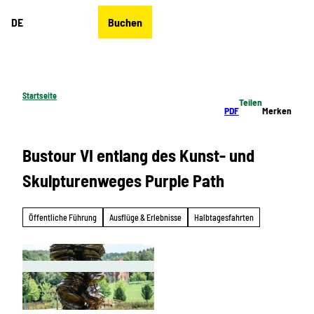
Z
DE
Buchen
u
Merkzettel
Suche
Menü
m
I
n
h
Startseite
Teilen
a
PDF
Merken
l
t
Bustour VI entlang des Kunst- und
Skulpturenweges Purple Path
Öffentliche Führung
Ausflüge & Erlebnisse
Halbtagesfahrten