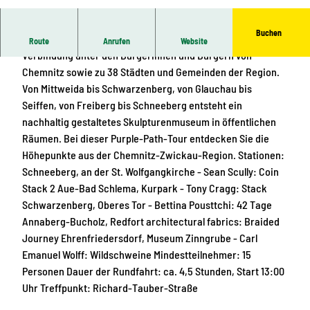
© Ernesto Uhlmann
Buchen
Der Kunst- und Skulpturenweg PURPLE PATH schafft
Route
Anrufen
Website
Verbindung unter den Bürgerinnen und Bürgern von
Chemnitz sowie zu 38 Städten und Gemeinden der Region.
Von Mittweida bis Schwarzenberg, von Glauchau bis
Seiffen, von Freiberg bis Schneeberg entsteht ein
nachhaltig gestaltetes Skulpturenmuseum in öffentlichen
Räumen. Bei dieser Purple-Path-Tour entdecken Sie die
Höhepunkte aus der Chemnitz-Zwickau-Region. Stationen:
Schneeberg, an der St. Wolfgangkirche - Sean Scully: Coin
Stack 2 Aue-Bad Schlema, Kurpark - Tony Cragg: Stack
Schwarzenberg, Oberes Tor - Bettina Pousttchi: 42 Tage
Annaberg-Bucholz, Redfort architectural fabrics: Braided
Journey Ehrenfriedersdorf, Museum Zinngrube - Carl
Emanuel Wolff: Wildschweine Mindestteilnehmer: 15
Personen Dauer der Rundfahrt: ca. 4,5 Stunden, Start 13:00
Uhr Treffpunkt: Richard-Tauber-Straße