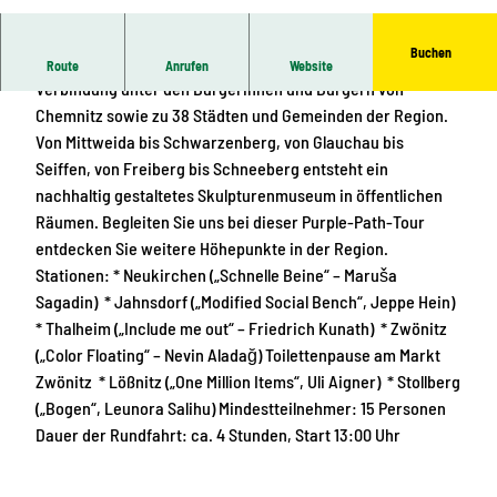
© Jeppe Hein, Modified Social Bench for Jahns
dorf #01, 2024; Courtesy König Galerie, Berlin u
nd 303 Gallery, New York; Foto: Ernesto Uhlman
n, Ernesto Uhlmann / radar studios |
CC-BY-SA
Buchen
Der Kunst- und Skulpturenweg PURPLE PATH schafft
Route
Anrufen
Website
Verbindung unter den Bürgerinnen und Bürgern von
Chemnitz sowie zu 38 Städten und Gemeinden der Region.
Von Mittweida bis Schwarzenberg, von Glauchau bis
Seiffen, von Freiberg bis Schneeberg entsteht ein
nachhaltig gestaltetes Skulpturenmuseum in öffentlichen
Räumen. Begleiten Sie uns bei dieser Purple-Path-Tour
entdecken Sie weitere Höhepunkte in der Region.
Stationen: * Neukirchen („Schnelle Beine“ – Maruša
Sagadin) * Jahnsdorf („Modified Social Bench“, Jeppe Hein)
* Thalheim („Include me out“ – Friedrich Kunath) * Zwönitz
(„Color Floating“ – Nevin Aladağ) Toilettenpause am Markt
Zwönitz * Lößnitz („One Million Items“, Uli Aigner) * Stollberg
(„Bogen“, Leunora Salihu) Mindestteilnehmer: 15 Personen
Dauer der Rundfahrt: ca. 4 Stunden, Start 13:00 Uhr