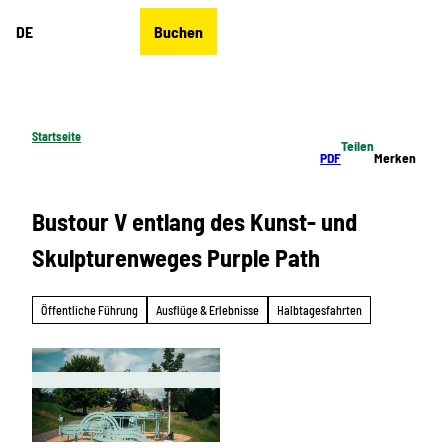
Z
DE
Buchen
u
Merkzettel
Suche
Menü
m
I
n
h
Startseite
Teilen
a
PDF
Merken
l
t
Bustour V entlang des Kunst- und
Skulpturenweges Purple Path
Öffentliche Führung
Ausflüge & Erlebnisse
Halbtagesfahrten