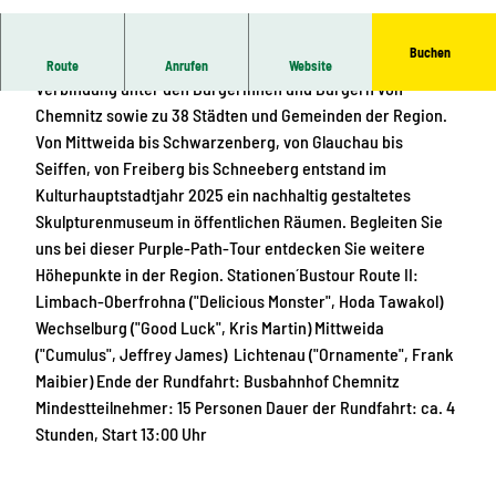
© Natalie Bleyl
Buchen
Der Kunst- und Skulpturenweg PURPLE PATH schafft
Route
Anrufen
Website
Verbindung unter den Bürgerinnen und Bürgern von
Chemnitz sowie zu 38 Städten und Gemeinden der Region.
Von Mittweida bis Schwarzenberg, von Glauchau bis
Seiffen, von Freiberg bis Schneeberg entstand im
Kulturhauptstadtjahr 2025 ein nachhaltig gestaltetes
Skulpturenmuseum in öffentlichen Räumen. Begleiten Sie
uns bei dieser Purple-Path-Tour entdecken Sie weitere
Höhepunkte in der Region. Stationen´Bustour Route II:
Limbach-Oberfrohna ("Delicious Monster", Hoda Tawakol)
Wechselburg ("Good Luck", Kris Martin) Mittweida
("Cumulus", Jeffrey James) Lichtenau ("Ornamente", Frank
Maibier) Ende der Rundfahrt: Busbahnhof Chemnitz
Mindestteilnehmer: 15 Personen Dauer der Rundfahrt: ca. 4
Stunden, Start 13:00 Uhr