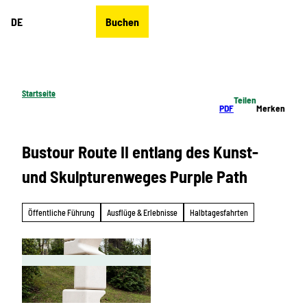
Z
DE
Buchen
u
Merkzettel
Suche
Menü
m
I
n
h
Startseite
Teilen
a
PDF
Merken
l
t
Bustour Route II entlang des Kunst-
und Skulpturenweges Purple Path
Öffentliche Führung
Ausflüge & Erlebnisse
Halbtagesfahrten