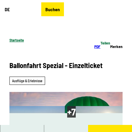
Z
DE
Buchen
u
Merkzettel
Suche
Menü
m
I
n
h
Startseite
Teilen
a
PDF
Merken
l
t
Ballonfahrt Spezial - Einzelticket
Ausflüge & Erlebnisse