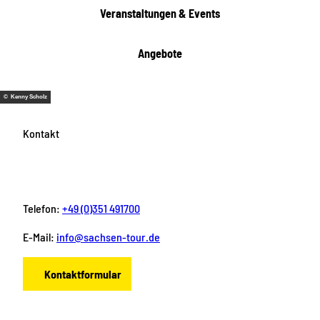
e
Veranstaltungen & Events
n
Angebote
© Kenny Scholz
Kontakt
Telefon:
+49 (0)351 491700
E-Mail:
info@sachsen-tour.de
Kontaktformular
F
I
Y
P
L