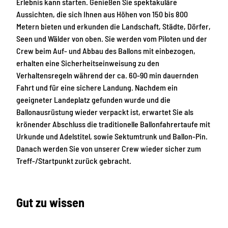
c
s
Erlebnis kann starten. Genießen Sie spektakuläre
h
c
Aussichten, die sich Ihnen aus Höhen von 150 bis 800
e
h
Metern bieten und erkunden die Landschaft, Städte, Dörfer,
S
Seen und Wälder von oben. Sie werden vom Piloten und der
c
Crew beim Auf- und Abbau des Ballons mit einbezogen,
h
erhalten eine Sicherheitseinweisung zu den
w
Verhaltensregeln während der ca. 60-90 min dauernden
e
Fahrt und für eine sichere Landung. Nachdem ein
i
geeigneter Landeplatz gefunden wurde und die
z
Ballonausrüstung wieder verpackt ist, erwartet Sie als
krönender Abschluss die traditionelle Ballonfahrertaufe mit
Urkunde und Adelstitel, sowie Sektumtrunk und Ballon-Pin.
Danach werden Sie von unserer Crew wieder sicher zum
Treff-/Startpunkt zurück gebracht.
Gut zu wissen