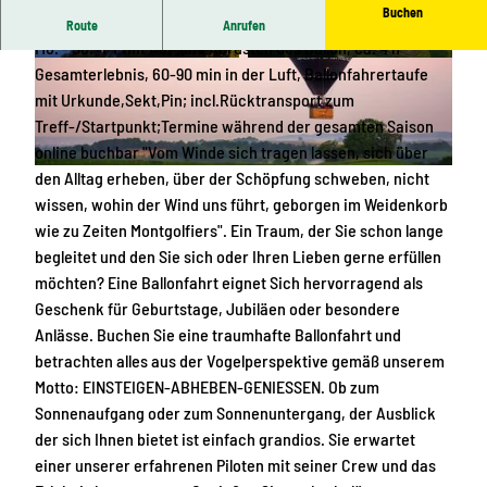
Buchen
Ballonfahrt zum Sonnenauf- oder untergang sachsenweit
Route
Anrufen
Mo. - So.+FT mit Auf-und Abrüsten des Ballon, ca. 4 h
E
L
Gesamterlebnis, 60-90 min in der Luft, Ballonfahrertaufe
l
i
mit Urkunde,Sekt,Pin; incl.Rücktransport zum
b
l
Treff-/Startpunkt;Termine während der gesamten Saison
b
i
online buchbar "Vom Winde sich tragen lassen, sich über
l
e
S
den Alltag erheben, über der Schöpfung schweben, nicht
i
n
o
wissen, wohin der Wind uns führt, geborgen im Weidenkorb
c
s
g
wie zu Zeiten Montgolfiers". Ein Traum, der Sie schon lange
k
t
e
begleitet und den Sie sich oder Ihren Lieben gerne erfüllen
-
e
h
möchten? Eine Ballonfahrt eignet Sich hervorragend als
S
i
t
Geschenk für Geburtstage, Jubiläen oder besondere
ä
n
S
Anlässe. Buchen Sie eine traumhafte Ballonfahrt und
c
ä
betrachten alles aus der Vogelperspektive gemäß unserem
h
c
Motto: EINSTEIGEN-ABHEBEN-GENIESSEN. Ob zum
s
h
Sonnenaufgang oder zum Sonnenuntergang, der Ausblick
i
s
der sich Ihnen bietet ist einfach grandios. Sie erwartet
s
i
einer unserer erfahrenen Piloten mit seiner Crew und das