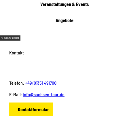
e
Veranstaltungen & Events
n
Angebote
© Kenny Scholz
Kontakt
Telefon:
+49 (0)351 491700
E-Mail:
info@sachsen-tour.de
Kontaktformular
F
I
Y
P
L