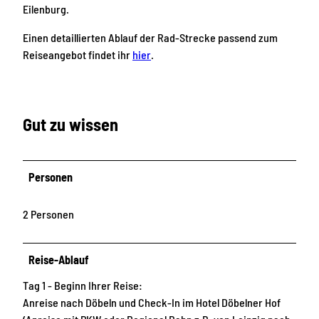
h
Eilenburg.
l
Einen detaillierten Ablauf der Rad-Strecke passend zum
ö
Reiseangebot findet ihr
hier
.
s
s
e
r
Gut zu wissen
d
e
r
L
Personen
e
i
2 Personen
p
z
Reise-Ablauf
i
g
Tag 1 - Beginn Ihrer Reise:
R
Anreise nach Döbeln und Check-In im Hotel Döbelner Hof
e