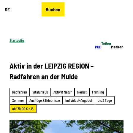
Z
DE
Buchen
u
Merkzettel
Suche
Menü
m
I
n
h
Startseite
Teilen
a
PDF
Merken
l
t
Aktiv in der LEIPZIG REGION –
Radfahren an der Mulde
Radfahren
Vitalurlaub
Aktiv & Natur
Herbst
Frühling
Sommer
Ausflüge & Erlebnisse
Individual-Angebot
bis 3 Tage
ab 179,00 € p.P.