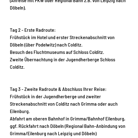
(Anreise mit PKW oder Regional Bahn z.B. von Leipzig nach
g
Döbeln).
i
o
n
Tag 2 - Erste Radroute:
Frühstück im Hotel und erster Streckenabschnitt von
Döbeln (über Podelwitz) nach Colditz.
Besuch des Fluchtmuseums auf Schloss Colditz.
Zweite Übernachtung in der Jugendherberge Schloss
Colditz.
Tag 3 - Zweite Radroute & Abschluss Ihrer Reise:
Frühstück in der Jugendherberge und zweiter
Streckenabschnitt von Colditz nach Grimma oder auch
Eilenburg.
Abfahrt am oberen Bahnhof in Grimma/Bahnhof Eilenburg,
ggf. Rückfahrt nach Döbeln (Regional Bahn-Anbindung von
Grimma/Eilenburg nach Leipzig und Döbeln)