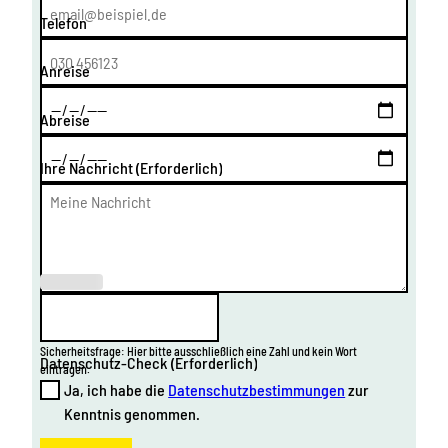
Telefon
Anreise
Abreise
Ihre Nachricht
(Erforderlich)
(Erforderl
ich)
Sicherheitsfrage: Hier bitte ausschließlich eine Zahl und kein Wort
Datenschutz-Check
(Erforderlich)
eintragen.
Ja, ich habe die
Datenschutzbestimmungen
zur
Kenntnis genommen.