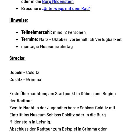
oder in die
Burg Mildenstein
i
l
Broschüre
„Unterwegs mit dem Rad“
E
d
Hinweise:
i
i
l
t
Teilnehmerzahl:
mind. 2 Personen
e
z
Termine:
März – Oktober, vorbehaltlich Verfügbarkeit
n
a
montags: Museumsruhetag
b
n
u
d
Strecke:
r
e
g
r
Döbeln – Colditz
M
Colditz – Grimma
u
l
Erste Übernachtung am Startpunkt in Döbeln und Beginn
d
der Radtour.
e
Zweite Nacht in der Jugendherberge Schloss Colditz mit
-
Eintritt ins Museum Schloss Colditz oder in die Burg
S
Mildenstein in Leisnig.
c
Abschluss der Radtour zum Beispiel in Grimma oder