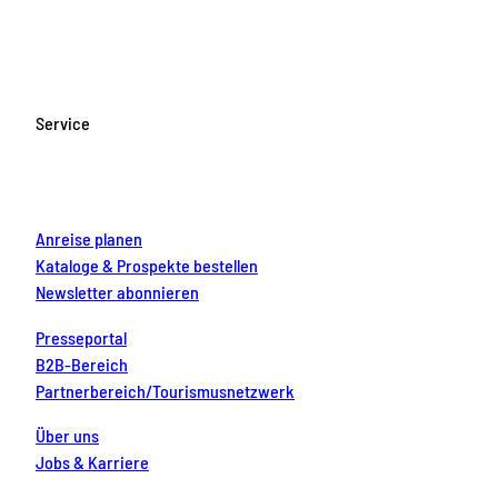
a
n
o
i
i
c
s
u
n
n
e
t
T
t
k
b
a
u
e
e
o
g
b
r
d
Service
o
r
e
e
i
k
a
s
n
m
t
Anreise planen
Kataloge & Prospekte bestellen
Newsletter abonnieren
Presseportal
B2B-Bereich
Partnerbereich/Tourismusnetzwerk
Über uns
Jobs & Karriere