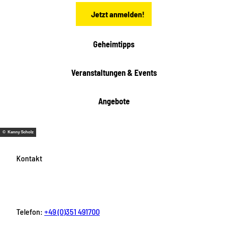
n
t
Jetzt anmelden!
e
h
e
i
Geheimtipps
t
e
Veranstaltungen & Events
n
Angebote
© Kenny Scholz
Kontakt
Telefon:
+49 (0)351 491700