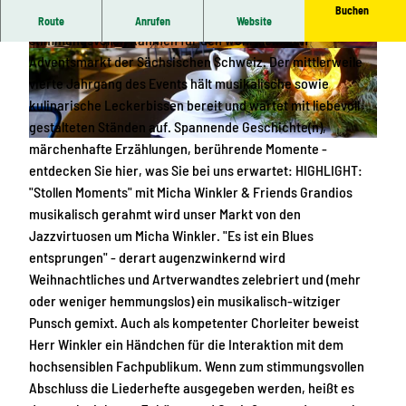
Buchen
Unser historisches Schloss bietet erneut den
Route
Anrufen
Website
stimmungsvollen Rahmen für den wohl kleinsten
© Tosten Wiesner |
CC-BY-SA
© Ingo Ulbricht |
CC-BY-SA
Adventsmarkt der Sächsischen Schweiz. Der mittlerweile
vierte Jahrgang des Events hält musikalische sowie
kulinarische Leckerbissen bereit und wartet mit liebevoll
gestalteten Ständen auf. Spannende Geschichte(n),
märchenhafte Erzählungen, berührende Momente -
© Ingo Ulbricht |
CC-BY
entdecken Sie hier, was Sie bei uns erwartet: HIGHLIGHT:
"Stollen Moments" mit Micha Winkler & Friends Grandios
musikalisch gerahmt wird unser Markt von den
Jazzvirtuosen um Micha Winkler. "Es ist ein Blues
entsprungen" - derart augenzwinkernd wird
Weihnachtliches und Artverwandtes zelebriert und (mehr
oder weniger hemmungslos) ein musikalisch-witziger
Punsch gemixt. Auch als kompetenter Chorleiter beweist
Herr Winkler ein Händchen für die Interaktion mit dem
hochsensiblen Fachpublikum. Wenn zum stimmungsvollen
Abschluss die Liederhefte ausgegeben werden, heißt es