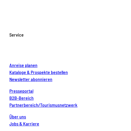
a
n
o
i
i
c
s
u
n
n
e
t
T
t
k
b
a
u
e
e
o
g
b
r
d
Service
o
r
e
e
i
k
a
s
n
m
t
Anreise planen
Kataloge & Prospekte bestellen
Newsletter abonnieren
Presseportal
B2B-Bereich
Partnerbereich/Tourismusnetzwerk
Über uns
Jobs & Karriere