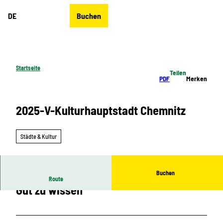
Z
DE
Buchen
u
Merkzettel
Suche
Menü
m
I
n
h
Startseite
Teilen
a
PDF
Merken
l
t
2025-V-Kulturhauptstadt Chemnitz
Städte & Kultur
Buchen
Route
Gut zu wissen