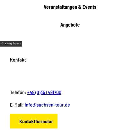
e
Veranstaltungen & Events
n
Angebote
© Kenny Scholz
Kontakt
Telefon:
+49 (0)351 491700
E-Mail:
info@sachsen-tour.de
Kontaktformular
F
I
Y
P
L