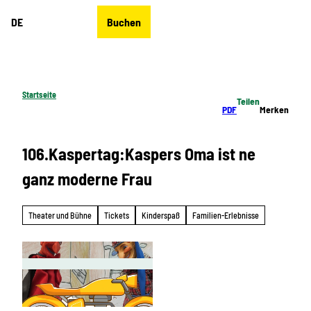
Z
DE
Buchen
u
Merkzettel
Suche
Menü
m
I
n
h
Startseite
Teilen
a
PDF
Merken
l
t
106.Kaspertag:Kaspers Oma ist ne
ganz moderne Frau
Theater und Bühne
Tickets
Kinderspaß
Familien-Erlebnisse