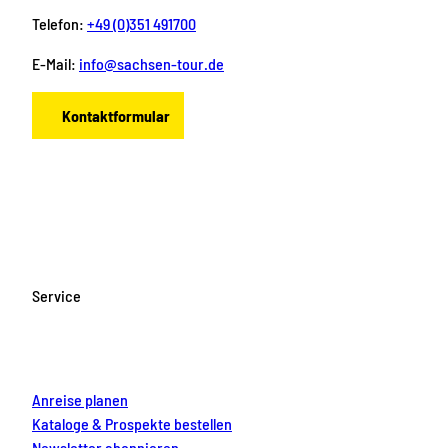
Telefon:
+49 (0)351 491700
E-Mail:
info@sachsen-tour.de
Kontaktformular
F
I
Y
P
L
a
n
o
i
i
c
s
u
n
n
e
t
T
t
k
b
a
u
e
e
o
g
b
r
d
Service
o
r
e
e
i
k
a
s
n
m
t
Anreise planen
Kataloge & Prospekte bestellen
Newsletter abonnieren