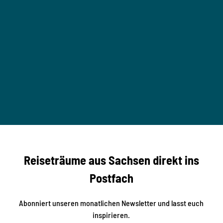
i
r
v
e
u
n
,
r
M
l
T
S
a
B
a
u
c
B
b
e
h
z
s
a
© Mo
e
u
ritz K
ertzsc
b
her
n
e
s
r
S
n
Reiseträume aus Sachsen direkt ins
d
t
e
a
Postfach
K
d
l
e
t
i
Abonniert unseren monatlichen Newsletter und lasst euch
s
n
inspirieren.
c
s