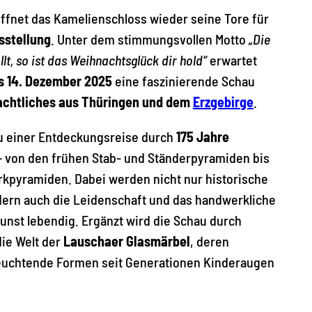
öffnet das Kamelienschloss wieder seine Tore für
sstellung
. Unter dem stimmungsvollen Motto
„Die
lt, so ist das Weihnachtsglück dir hold“
erwartet
s 14. Dezember 2025
eine faszinierende Schau
chtliches aus Thüringen und dem
Erzgebirge
.
zu einer Entdeckungsreise durch
175 Jahre
– von den frühen Stab- und Ständerpyramiden bis
rkpyramiden. Dabei werden nicht nur historische
dern auch die Leidenschaft und das handwerkliche
nst lebendig. Ergänzt wird die Schau durch
die Welt der
Lauschaer Glasmärbel
, deren
leuchtende Formen seit Generationen Kinderaugen