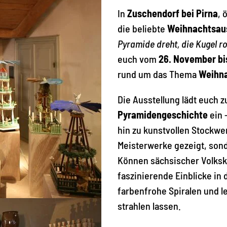
In
Zuschendorf bei Pirna
, 
die beliebte
Weihnachtsau
Pyramide dreht, die Kugel rol
euch vom
26. November bi
rund um das Thema
Weihna
Die Ausstellung lädt euch 
Pyramidengeschichte
ein 
hin zu kunstvollen Stockwe
Meisterwerke gezeigt, son
Können sächsischer Volksku
faszinierende Einblicke in 
farbenfrohe Spiralen und 
strahlen lassen.