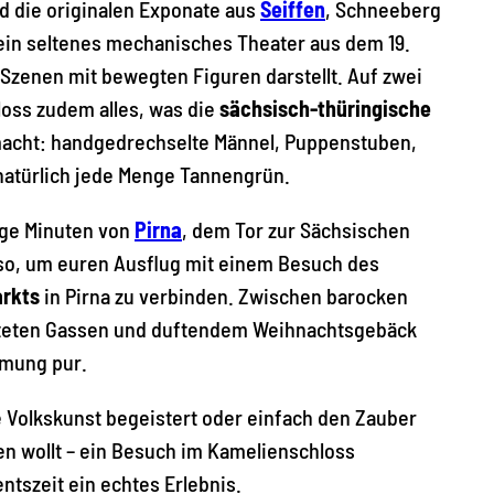
 die originalen Exponate aus
Seiffen
, Schneeberg
ein seltenes mechanisches Theater aus dem 19.
 Szenen mit bewegten Figuren darstellt. Auf zwei
loss zudem alles, was die
sächsisch-thüringische
acht: handgedrechselte Männel, Puppenstuben,
natürlich jede Menge Tannengrün.
ige Minuten von
Pirna
, dem Tor zur Sächsischen
also, um euren Ausflug mit einem Besuch des
rkts
in Pirna zu verbinden. Zwischen barocken
hteten Gassen und duftendem Weihnachtsgebäck
mmung pur.
le Volkskunst begeistert oder einfach den Zauber
n wollt – ein Besuch im Kamelienschloss
ntszeit ein echtes Erlebnis.