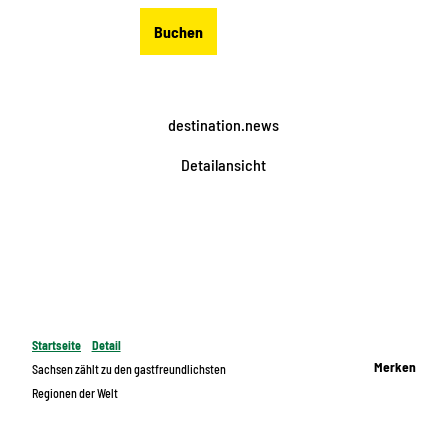
Z
DE
Buchen
u
Merkzettel
Suche
Menü
m
I
n
destination.news
h
a
Detailansicht
l
t
Startseite
Detail
Merken
Sachsen zählt zu den gastfreundlichsten
Regionen der Welt