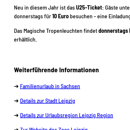
Neu in diesem Jahr ist das
U25-Ticket
: Gäste unt
donnerstags für
10 Euro
besuchen – eine Einladung
Das Magische Tropenleuchten findet
donnerstags b
erhältlich.
Weiterführende Informationen
➜
Familienurlaub in Sachsen
➜
Details zur Stadt Leipzig
➜
Details zur Urlaubsregion Leipzig Region
➜
Zur Website des Zoos Leipzig