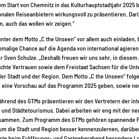
m Start von Chemnitz in das Kulturhauptstadtjahr 2025 b
ionalen Reiseanbietern wirkungsvoll zu präsentieren. Da
n, auch das wollen wir zeigen.“
nter dem Motto „C the Unseen“ vor allem auch einladen, 
nmalige Chance auf die Agenda von international agiere
Sven Schulze. „Deshalb freuen wir uns sehr, in diesem
hte Vertrauen sowie dem Freistaat Sachsen für die Unter
g der Stadt und der Region. Dem Motto „C the Unseen“ fol
 eine Vorschau auf das Programm 2025 geben, sowie neu
ährend des GTMs präsentieren wir den Vertretern der in
v- und Städtetourismus. Dabei arbeiten wir eng mit der 
sammen. Zum Programm des GTMs gehören spannende Pre
 um die Stadt und Region besser kennenzulernen, darüb
äste beim Eröffnungs- und Gastgeberabend besondere Lo