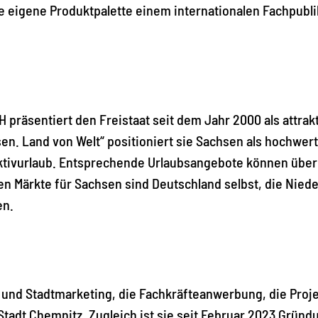
die eigene Produktpalette einem internationalen Fachpub
präsentiert den Freistaat seit dem Jahr 2000 als attra
en. Land von Welt“ positioniert sie Sachsen als hochwert
 Aktivurlaub. Entsprechende Urlaubsangebote können übe
n Märkte für Sachsen sind Deutschland selbst, die Nieder
en.
und Stadtmarketing, die Fachkräfteanwerbung, die Proje
 Stadt Chemnitz. Zugleich ist sie seit Februar 2023 Grün