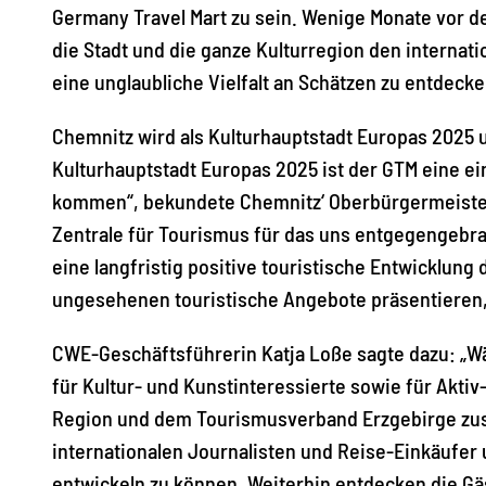
Germany Travel Mart zu sein. Wenige Monate vor de
die Stadt und die ganze Kulturregion den internat
eine unglaubliche Vielfalt an Schätzen zu entdecke
Chemnitz wird als Kulturhauptstadt Europas 2025 u
Kulturhauptstadt Europas 2025 ist der GTM eine ei
kommen“, bekundete Chemnitz‘ Oberbürgermeister 
Zentrale für Tourismus für das uns entgegengebrac
eine langfristig positive touristische Entwicklun
ungesehenen touristische Angebote präsentieren,
CWE-Geschäftsführerin Katja Loße sagte dazu: „W
für Kultur- und Kunstinteressierte sowie für Akti
Region und dem Tourismusverband Erzgebirge zu
internationalen Journalisten und Reise-Einkäufer
entwickeln zu können. Weiterhin entdecken die G