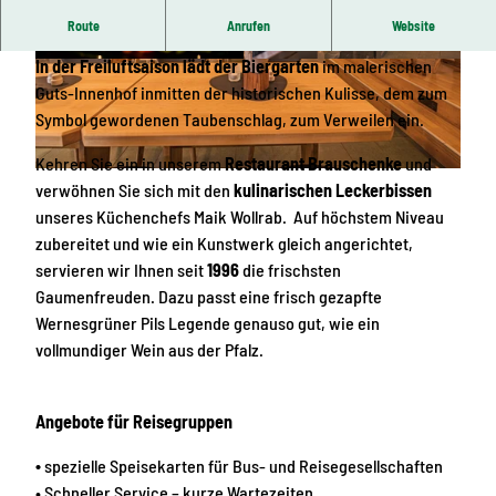
...wo du deine Heimat schmeckst!
Route
Anrufen
Website
In der Freiluftsaison lädt der Biergarten
im malerischen
© Gastro Plus GmbH & Co. KG |
CC-BY-SA
© Archiv Gastro Plus GmbH & Co. KG, Kenny P
ool |
CC-BY-SA
Guts-Innenhof inmitten der historischen Kulisse, dem zum
Symbol gewordenen Taubenschlag, zum Verweilen ein.
Kehren Sie ein in unserem
Restaurant Brauschenke
und
© Archiv Gastro Plus GmbH & Co. KG, Kenny Pool |
CC-BY-SA
verwöhnen Sie sich mit den
kulinarischen Leckerbissen
unseres Küchenchefs Maik Wollrab. Auf höchstem Niveau
zubereitet und wie ein Kunstwerk gleich angerichtet,
servieren wir Ihnen seit
1996
die frischsten
Gaumenfreuden. Dazu passt eine frisch gezapfte
Wernesgrüner Pils Legende genauso gut, wie ein
vollmundiger Wein aus der Pfalz.
Angebote für Reisegruppen
•
spezielle Speisekarten für Bus- und Reisegesellschaften
• Schneller Service – kurze Wartezeiten