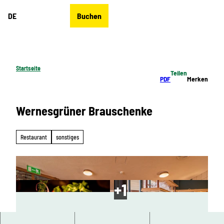
Z
DE
Buchen
u
Merkzettel
Suche
Menü
m
I
n
h
Startseite
Teilen
a
PDF
Merken
l
t
Wernesgrüner Brauschenke
Restaurant
sonstiges