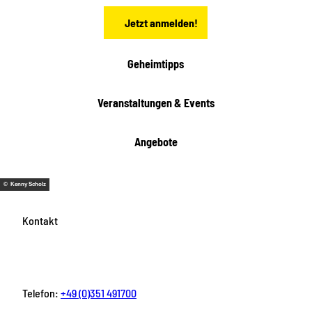
n
t
Jetzt anmelden!
e
h
e
i
Geheimtipps
t
e
Veranstaltungen & Events
n
Angebote
© Kenny Scholz
Kontakt
Telefon:
+49 (0)351 491700