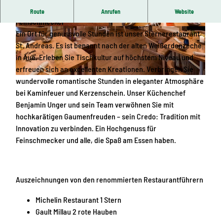
Tischkultur auf höchstem Niveau - Ein Hochgenuss für
Route
Anrufen
Website
Feinschmecker
© Hotel Blauer Engel, Hotel Blauer Engel |
© Hotel Blauer Engel, Hotel Blauer Engel, Andr
Ein Ort für genussvolle Stunden ist unser Sternerestaurant
CC-BY-SA
eas Wetzel |
CC-BY-SA
St. Andreas. Es ist benannt nach der alten Weißerdenzeche
in Aue. Erleben Sie Tischkultur auf höchstem Niveau und
erfreuen sich an excellenten Kreationen. Verbringen Sie
wundervolle romantische Stunden in eleganter Atmosphäre
© Hotel Blauer Engel, Hotel Blauer Engel |
CC-BY-SA
bei Kaminfeuer und Kerzenschein. Unser Küchenchef
Benjamin Unger und sein Team verwöhnen Sie mit
hochkarätigen Gaumenfreuden – sein Credo: Tradition mit
Innovation zu verbinden. Ein Hochgenuss für
Feinschmecker und alle, die Spaß am Essen haben.
Auszeichnungen von den renommierten Restaurantführern
Michelin Restaurant 1 Stern
Gault Millau 2 rote Hauben