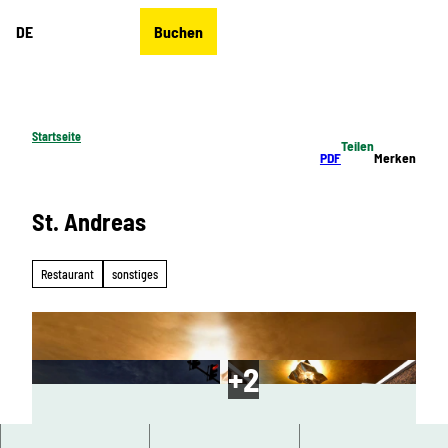
Z
DE
Buchen
u
Merkzettel
Suche
Menü
m
I
n
h
Startseite
Teilen
a
PDF
Merken
l
t
St. Andreas
Restaurant
sonstiges