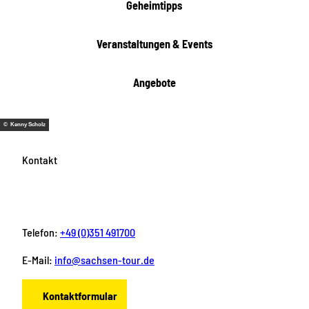
i
Geheimtipps
t
e
Veranstaltungen & Events
n
Angebote
© Kenny Scholz
Kontakt
Telefon:
+49 (0)351 491700
E-Mail:
info@sachsen-tour.de
Kontaktformular