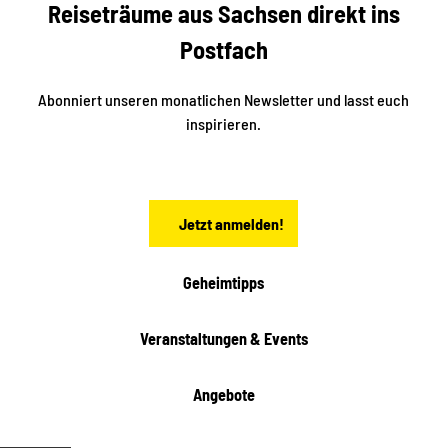
Reiseträume aus Sachsen direkt ins
d
t
e
a
Postfach
K
d
l
e
t
i
Abonniert unseren monatlichen Newsletter und lasst euch
s
n
inspirieren.
c
s
t
h
ä
ö
d
n
t
Jetzt anmelden!
e
h
e
i
Geheimtipps
t
e
Veranstaltungen & Events
n
Angebote