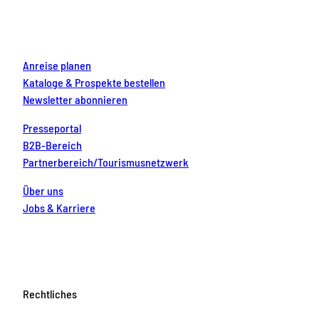
o
r
e
e
i
k
a
s
n
m
t
Anreise planen
Kataloge & Prospekte bestellen
Newsletter abonnieren
Presseportal
B2B-Bereich
Partnerbereich/Tourismusnetzwerk
Über uns
Jobs & Karriere
Rechtliches