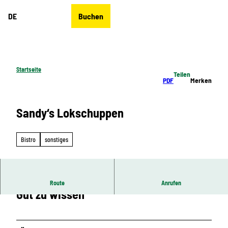
Z
DE
Buchen
u
Merkzettel
Suche
Menü
m
I
n
h
Startseite
Teilen
a
PDF
Merken
l
t
Sandy‘s Lokschuppen
Bistro
sonstiges
Route
Anrufen
Gut zu wissen