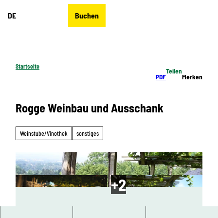
Z
DE
Buchen
u
Merkzettel
Suche
Menü
m
I
n
h
Startseite
Teilen
a
PDF
Merken
l
t
Rogge Weinbau und Ausschank
Weinstube/Vinothek
sonstiges