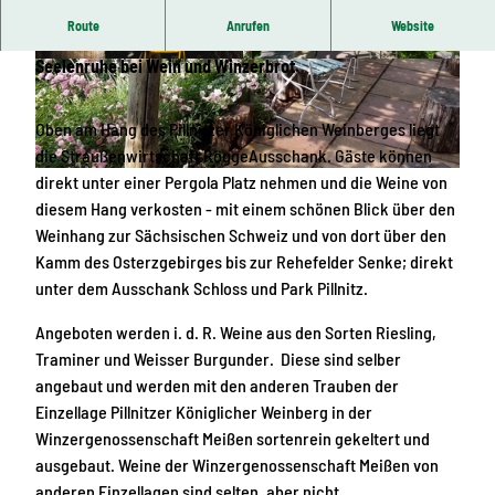
Route
Anrufen
Website
Rogge Ausschank im Pillnitzer Königlichen Weinberg.
Seelenruhe bei Wein und Winzerbrot.
© Winzer Rogge, Winzer Rogge
© Winzer Rogge, Winzer Rogge
Oben am Hang des Pillnitzer Königlichen Weinberges liegt
die Straußenwirtschaft RoggeAusschank. Gäste können
direkt unter einer Pergola Platz nehmen und die Weine von
© Winzer Rogge, Winzer Rogge
diesem Hang verkosten - mit einem schönen Blick über den
Weinhang zur Sächsischen Schweiz und von dort über den
Kamm des Osterzgebirges bis zur Rehefelder Senke; direkt
unter dem Ausschank Schloss und Park Pillnitz.
Angeboten werden i. d. R. Weine aus den Sorten Riesling,
Traminer und Weisser Burgunder. Diese sind selber
angebaut und werden mit den anderen Trauben der
Einzellage Pillnitzer Königlicher Weinberg in der
Winzergenossenschaft Meißen sortenrein gekeltert und
ausgebaut. Weine der Winzergenossenschaft Meißen von
anderen Einzellagen sind selten, aber nicht