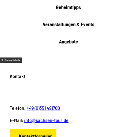
i
Geheimtipps
t
e
Veranstaltungen & Events
n
Angebote
© Kenny Scholz
Kontakt
Telefon:
+49 (0)351 491700
E-Mail:
info@sachsen-tour.de
Kontaktformular