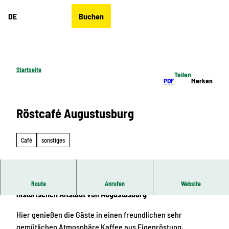
Z
DE
Buchen
u
Merkzettel
Suche
Menü
m
I
n
h
Startseite
Teilen
a
PDF
Merken
l
t
Röstcafé Augustusburg
Café
sonstiges
Kleines Café mit angeschlossener Kaffeerösterei in der
Route
Anrufen
Website
historischen Altstadt von Augustusburg
Hier genießen die Gäste in einen freundlichen sehr
gemütlichen Atmosphäre Kaffee aus Eigenröstung,