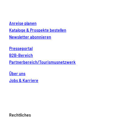
k
a
s
n
m
t
Anreise planen
Kataloge & Prospekte bestellen
Newsletter abonnieren
Presseportal
B2B-Bereich
Partnerbereich/Tourismusnetzwerk
Über uns
Jobs & Karriere
Rechtliches