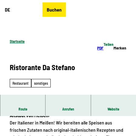
Z
DE
Buchen
u
Merkzettel
Suche
Menü
m
I
n
h
Startseite
Teilen
a
PDF
Merken
l
t
Ristorante Da Stefano
Restaurant
sonstiges
Liebevoll gestaltetes Ristorante in unmittelbarer Nähe der
Route
Anrufen
Website
Altstadt von Meißen.
Der Italiener in Meißen! Wir bereiten alle Speisen aus
frischen Zutaten nach original-italienischen Rezepten und