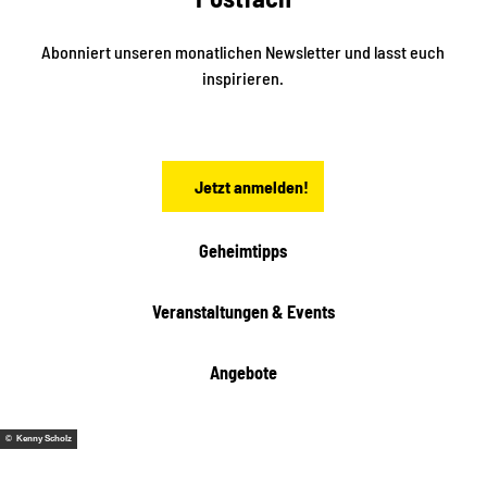
d
l
e
t
i
Abonniert unseren monatlichen Newsletter und lasst euch
s
n
inspirieren.
c
s
t
h
ä
ö
d
n
t
Jetzt anmelden!
e
h
e
i
Geheimtipps
t
e
Veranstaltungen & Events
n
Angebote
© Kenny Scholz