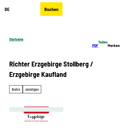
Z
DE
Buchen
u
Merkzettel
Suche
Menü
m
I
n
h
Startseite
Teilen
a
PDF
Merken
l
t
Richter Erzgebirge Stollberg /
Erzgebirge Kaufland
Bistro
sonstiges