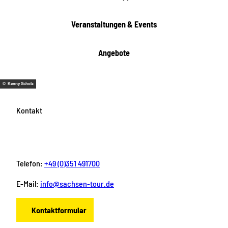
t
e
Veranstaltungen & Events
n
Angebote
© Kenny Scholz
Kontakt
Telefon:
+49 (0)351 491700
E-Mail:
info@sachsen-tour.de
Kontaktformular