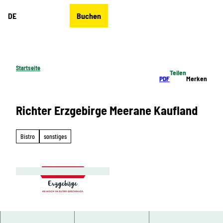
Z
DE
Buchen
u
Merkzettel
Suche
Menü
m
I
n
h
Startseite
Teilen
a
PDF
Merken
l
t
Richter Erzgebirge Meerane Kaufland
Bistro
sonstiges
© Richter Erzgebirge, Greifensteinregion