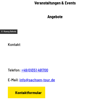
Veranstaltungen & Events
n
Angebote
© Kenny Scholz
Kontakt
Telefon:
+49 (0)351 491700
E-Mail:
info@sachsen-tour.de
Kontaktformular
F
I
Y
P
L