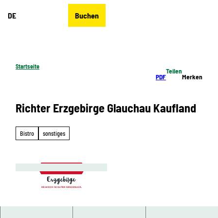
Z
DE
Buchen
u
Merkzettel
Suche
Menü
m
I
n
h
Startseite
Teilen
a
PDF
Merken
l
t
Richter Erzgebirge Glauchau Kaufland
Bistro
sonstiges
© Richter Erzgebirge, Greifensteinregion