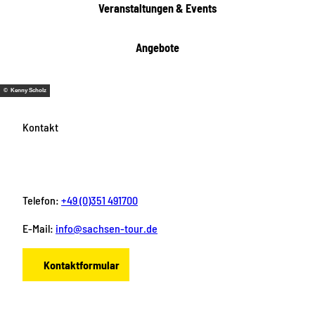
Veranstaltungen & Events
n
Angebote
© Kenny Scholz
Kontakt
Telefon:
+49 (0)351 491700
E-Mail:
info@sachsen-tour.de
Kontaktformular
F
I
Y
P
L