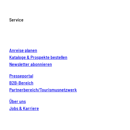
e
t
T
t
k
b
a
u
e
e
o
g
b
r
d
Service
o
r
e
e
i
k
a
s
n
m
t
Anreise planen
Kataloge & Prospekte bestellen
Newsletter abonnieren
Presseportal
B2B-Bereich
Partnerbereich/Tourismusnetzwerk
Über uns
Jobs & Karriere