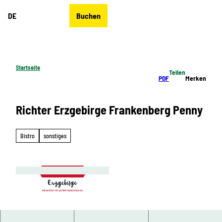
Z
DE
Buchen
u
Merkzettel
Suche
Menü
m
I
n
h
Startseite
Teilen
a
PDF
Merken
l
t
Richter Erzgebirge Frankenberg Penny
Bistro
sonstiges
© Richter Erzgebirge, Greifensteinregion