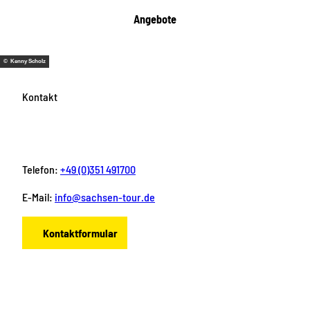
Angebote
© Kenny Scholz
Kontakt
Telefon:
+49 (0)351 491700
E-Mail:
info@sachsen-tour.de
Kontaktformular
F
I
Y
P
L
a
n
o
i
i
c
s
u
n
n