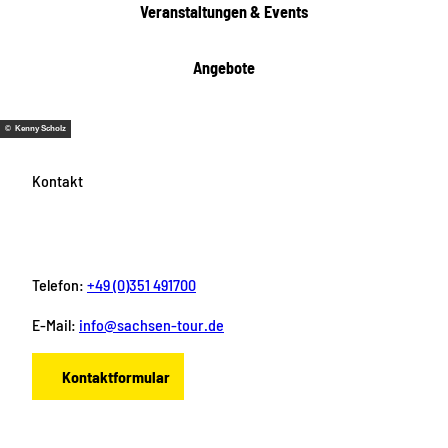
Veranstaltungen & Events
n
Angebote
© Kenny Scholz
Kontakt
Telefon:
+49 (0)351 491700
E-Mail:
info@sachsen-tour.de
Kontaktformular
F
I
Y
P
L