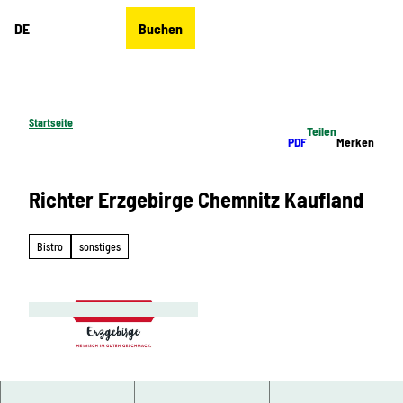
Z
DE
Buchen
u
Merkzettel
Suche
Menü
m
I
n
h
Startseite
Teilen
a
PDF
Merken
l
t
Richter Erzgebirge Chemnitz Kaufland
Bistro
sonstiges
© Richter Erzgebirge, Greifensteinregion