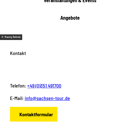
Veranstaltungen & Events
n
Angebote
© Kenny Scholz
Kontakt
Telefon:
+49 (0)351 491700
E-Mail:
info@sachsen-tour.de
Kontaktformular
F
I
Y
P
L
a
n
o
i
i