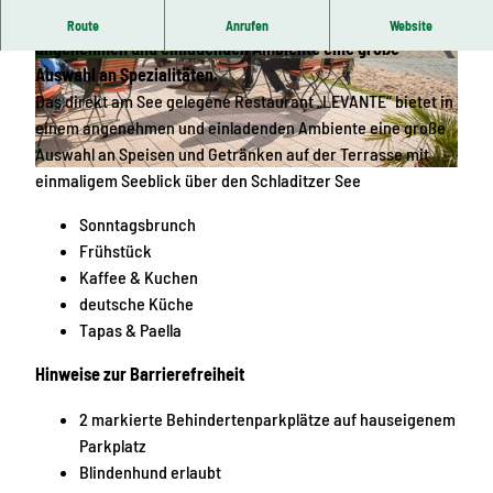
Das direkt am See gelegene Restaurant bietet in einem
Route
Anrufen
Website
angenehmen und einladenden Ambiente eine große
© Verena Daser, LEIPZIG REGION
© Verena Daser, LEIPZIG REGION
Auswahl an Spezialitäten.
Das direkt am See gelegene Restaurant „LEVANTE“ bietet in
einem angenehmen und einladenden Ambiente eine große
Auswahl an Speisen und Getränken auf der Terrasse mit
einmaligem Seeblick über den Schladitzer See
© Stephan Flad, LEIPZIG REGION
Sonntagsbrunch
Frühstück
Kaffee & Kuchen
deutsche Küche
Tapas & Paella
Hinweise zur Barrierefreiheit
2 markierte Behindertenparkplätze auf hauseigenem
Parkplatz
Blindenhund erlaubt