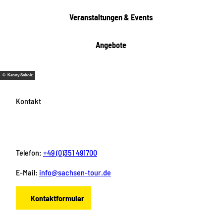
e
Veranstaltungen & Events
n
Angebote
© Kenny Scholz
Kontakt
Telefon:
+49 (0)351 491700
E-Mail:
info@sachsen-tour.de
Kontaktformular