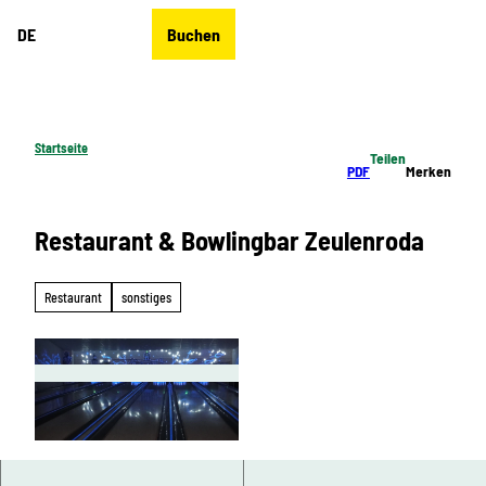
Z
DE
Buchen
u
Merkzettel
Suche
Menü
m
I
n
h
Startseite
Teilen
a
PDF
Merken
l
t
Restaurant & Bowlingbar Zeulenroda
Restaurant
sonstiges
© Bowlingbar Zeulenroda | KI-optimiert