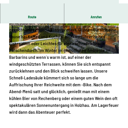
Restaurant im Berghotel Talblick
Route
Anrufen
Im Restaurant "Barbarins" wird sächsisch/tschechisch
© Iris Gläser, Berghotel Talblick, Erlebnisheimat
© Tourismusverband Erzgebirge e.V. , Erlebnish
gekocht und zeitgemäß interpretiert. Gönnen Sie sich eine
Erzgebirge
eimat Erzgebirge |
CC-BY-ND
Pause bei Kaffee und Kuchen, einer verführerischen
Eiskreation oder Leichtes für einen schnellen Snack
zwischendurch. Im Winter im gemütlichen Ambiente im
Barbarins und wenn`s warm ist, auf einer der
© Berghotel Talblick / Iris Gläser , Erlebnisheimat Erzgebirge |
CC-BY-ND
windgeschützten Terrassen, können Sie sich entspannt
zurücklehnen und den Blick schweifen lassen. Unsere
Schnell-Ladesäule kümmert sich so lange um die
Auffrischung Ihrer Reichweite mit dem -Bike. Nach dem
Abend-Menü satt und glücklich, genießt man mit einem
kühlen Bier von Rechenberg oder einem guten Wein den oft
spektakulären Sonnenuntergang in Holzhau. Am Lagerfeuer
wird dann das Abenteuer perfekt.