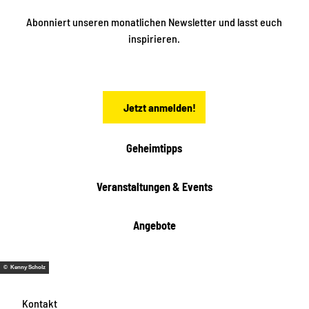
e
t
i
Abonniert unseren monatlichen Newsletter und lasst euch
s
n
inspirieren.
c
s
t
h
ä
ö
d
n
t
Jetzt anmelden!
e
h
e
i
Geheimtipps
t
e
Veranstaltungen & Events
n
Angebote
© Kenny Scholz
Kontakt