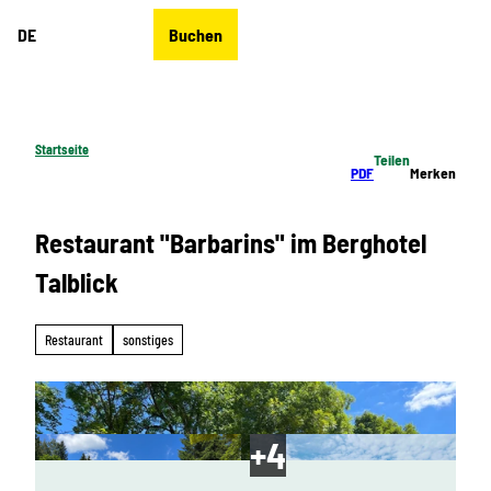
Z
DE
Buchen
u
Merkzettel
Suche
Menü
m
I
n
h
Startseite
Teilen
a
PDF
Merken
l
t
Restaurant "Barbarins" im Berghotel
Talblick
Restaurant
sonstiges