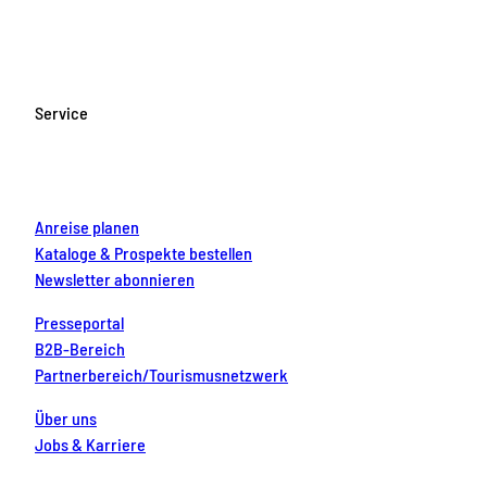
c
s
u
n
n
e
t
T
t
k
b
a
u
e
e
o
g
b
r
d
Service
o
r
e
e
i
k
a
s
n
m
t
Anreise planen
Kataloge & Prospekte bestellen
Newsletter abonnieren
Presseportal
B2B-Bereich
Partnerbereich/Tourismusnetzwerk
Über uns
Jobs & Karriere