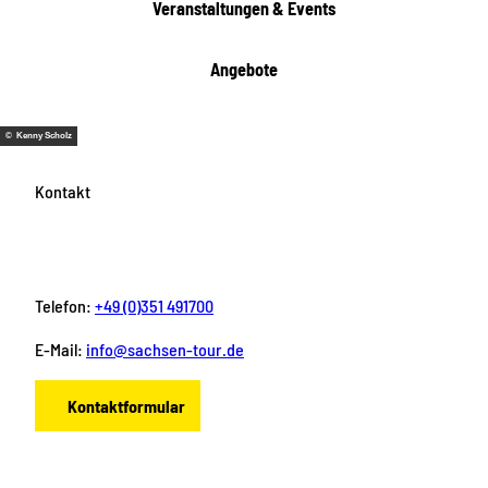
Veranstaltungen & Events
n
Angebote
© Kenny Scholz
Kontakt
Telefon:
+49 (0)351 491700
E-Mail:
info@sachsen-tour.de
Kontaktformular
F
I
Y
P
L
a
n
o
i
i