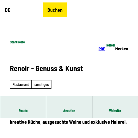
Z
DE
Buchen
u
Merkzettel
Suche
Menü
m
I
n
h
Startseite
Teilen
a
PDF
Merken
l
t
Renoir - Genuss & Kunst
Restaurant
sonstiges
Route
Anrufen
Website
Willkommen im Restaurant Renoir – erleben Sie frische und
kreative Küche, ausgesuchte Weine und exklusive Malerei.