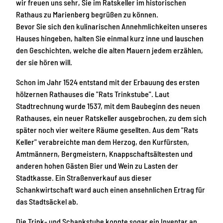
wir freuen uns sehr, Sie im Ratskeller im historischen
Rathaus zu Marienberg begrüßen zu können.
Bevor Sie sich den kulinarischen Annehmlichkeiten unseres
Hauses hingeben, halten Sie einmal kurz inne und lauschen
den Geschichten, welche die alten Mauern jedem erzählen,
der sie hören will.
Schon im Jahr 1524 entstand mit der Erbauung des ersten
hölzernen Rathauses die "Rats Trinkstube". Laut
Stadtrechnung wurde 1537, mit dem Baubeginn des neuen
Rathauses, ein neuer Ratskeller ausgebrochen, zu dem sich
später noch vier weitere Räume gesellten. Aus dem "Rats
Keller" verabreichte man dem Herzog, den Kurfürsten,
Amtmännern, Bergmeistern, Knappschaftsältesten und
anderen hohen Gästen Bier und Wein zu Lasten der
Stadtkasse. Ein Straßenverkauf aus dieser
Schankwirtschaft ward auch einen ansehnlichen Ertrag für
das Stadtsäckel ab.
Die Trink- und Schankstube konnte sogar ein Inventar an