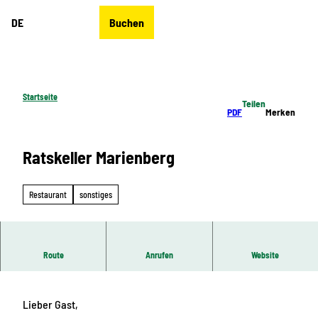
Z
DE
Buchen
u
Merkzettel
Suche
Menü
m
I
n
h
Startseite
Teilen
a
PDF
Merken
l
t
Ratskeller Marienberg
Restaurant
sonstiges
Route
Anrufen
Website
Schneller, günstiger Mittagstisch, Partyservice, Catering
Lieber Gast,