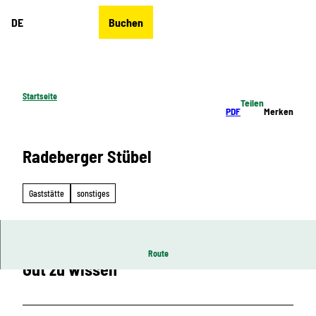
Z
DE
Buchen
u
Merkzettel
Suche
Menü
m
I
n
h
Startseite
Teilen
a
PDF
Merken
l
t
Radeberger Stübel
Gaststätte
sonstiges
Route
Gut zu wissen