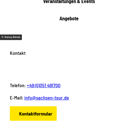
Veranstaltungen & Events
n
Angebote
© Kenny Scholz
Kontakt
Telefon:
+49 (0)351 491700
E-Mail:
info@sachsen-tour.de
Kontaktformular
F
I
Y
P
L
a
n
o
i
i