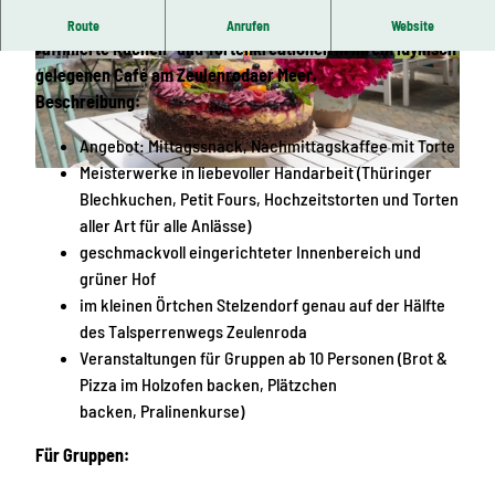
Seit 2011 bäckt Doreen Bergmann mit Leidenschaft
Route
Anrufen
Website
raffinierte Kuchen- und Tortenkreationen in ihrem idyllisch
© Archiv Patisserie Bergmann | KI-optimiert
© Archiv Patisserie Bergmann |
CC-BY-SA
gelegenen Café am Zeulenrodaer Meer.
Beschreibung:
Angebot: Mittagssnack, Nachmittagskaffee mit Torte
Meisterwerke in liebevoller Handarbeit (Thüringer
© Archiv TVV/S. Theilig |
CC-BY-SA
Blechkuchen, Petit Fours, Hochzeitstorten und Torten
aller Art für alle Anlässe)
geschmackvoll eingerichteter Innenbereich und
grüner Hof
im kleinen Örtchen Stelzendorf genau auf der Hälfte
des Talsperrenwegs Zeulenroda
Veranstaltungen für Gruppen ab 10 Personen (Brot &
Pizza im Holzofen backen, Plätzchen
backen, Pralinenkurse)
Für Gruppen: