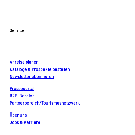
c
s
u
n
n
e
t
T
t
k
b
a
u
e
e
o
g
b
r
d
Service
o
r
e
e
i
k
a
s
n
m
t
Anreise planen
Kataloge & Prospekte bestellen
Newsletter abonnieren
Presseportal
B2B-Bereich
Partnerbereich/Tourismusnetzwerk
Über uns
Jobs & Karriere