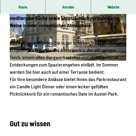
Route
Anrufen
Website
Das Parkrestaurant bietet saisonale regionale und
mediterrane Küche sowie hauptsächlich portugiesische
Weine in einer romantischen Atmosphäre.
Das Restaurant finden Sie in der schönen Stadt Zwönitz im
Erzgebirge am Rande des Austelpark´s, der mit seinem
© Corinna Bergelt, Greifensteinregion |
CC-BY-ND
Teich, einem alten Bergwerksstollen und vielen anderen
Entdeckungen zum Spazierengehen einlädt. Im Sommer
© Stadt Zwönitz
werden Sie hier auch auf einer Terrasse bedient.
Für Ihre besondere Anlässe bietet Ihnen das Parkrestaurant
ein Candle Light Dinner oder einen lecker gefüllten
Picknickkorb für ein romantisches Date im Austel-Park.
Gut zu wissen