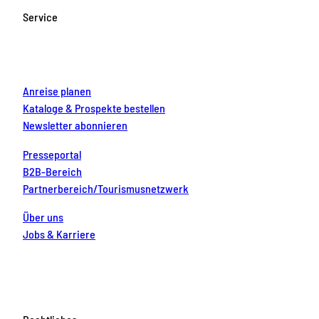
o
g
b
r
d
Service
o
r
e
e
i
k
a
s
n
m
t
Anreise planen
Kataloge & Prospekte bestellen
Newsletter abonnieren
Presseportal
B2B-Bereich
Partnerbereich/Tourismusnetzwerk
Über uns
Jobs & Karriere