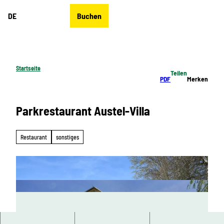
Z
DE
Buchen
u
Merkzettel
Suche
Menü
m
I
n
h
Startseite
Teilen
a
PDF
Merken
l
t
Parkrestaurant Austel-Villa
Restaurant
sonstiges