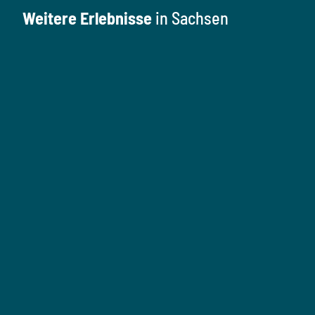
Weitere Erlebnisse
in Sachsen
K
u
l
M