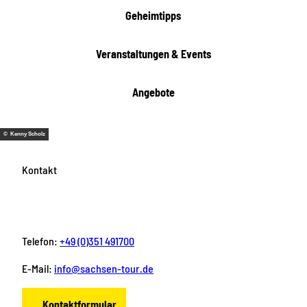
i
Geheimtipps
t
e
Veranstaltungen & Events
n
Angebote
© Kenny Scholz
Kontakt
Telefon:
+49 (0)351 491700
E-Mail:
info@sachsen-tour.de
Kontaktformular