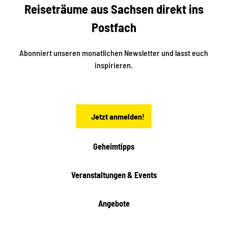
Reiseträume aus Sachsen direkt ins
d
t
e
a
Postfach
K
d
l
e
t
i
Abonniert unseren monatlichen Newsletter und lasst euch
s
n
inspirieren.
c
s
t
h
ä
ö
d
n
t
Jetzt anmelden!
e
h
e
i
Geheimtipps
t
e
Veranstaltungen & Events
n
Angebote