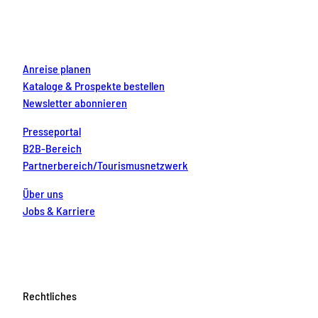
o
r
e
e
i
k
a
s
n
m
t
Anreise planen
Kataloge & Prospekte bestellen
Newsletter abonnieren
Presseportal
B2B-Bereich
Partnerbereich/Tourismusnetzwerk
Über uns
Jobs & Karriere
Rechtliches