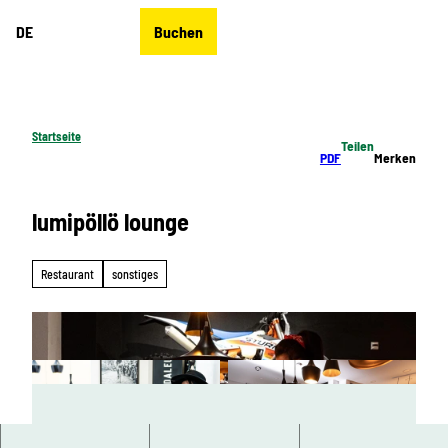
Z
DE
Buchen
u
Merkzettel
Suche
Menü
m
I
n
h
Startseite
Teilen
a
PDF
Merken
l
t
lumipöllö lounge
Restaurant
sonstiges