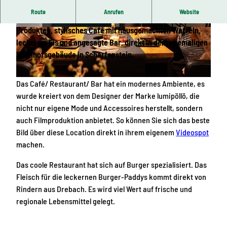
Route
Anrufen
Website
Modernes Restaurant mit regionalen und frischen
Produkten, stylisches Café mit hausgemachten Waffeln,
© Greifensteinregion |
CC-BY-ND
© lumipöllö Lounge |
CC-BY-ND
leckerem Eis und angesagte Bar, direkt in dem ehemaligen
Bahnhofsgebäude in Scharfenstein.
Das Café/ Restaurant/ Bar hat ein modernes Ambiente, es
© Greifensteinregion |
CC-BY-ND
wurde kreiert von dem Designer der Marke lumipöllö, die
nicht nur eigene Mode und Accessoires herstellt, sondern
auch Filmproduktion anbietet. So können Sie sich das beste
Bild über diese Location direkt in ihrem eigenem
Videospot
machen.
Das coole Restaurant hat sich auf Burger spezialisiert. Das
Fleisch für die leckernen Burger-Paddys kommt direkt von
Rindern aus Drebach. Es wird viel Wert auf frische und
regionale Lebensmittel gelegt.