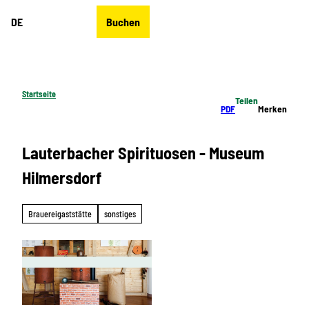
Z
DE
Buchen
u
Merkzettel
Suche
Menü
m
I
n
h
Startseite
Teilen
a
PDF
Merken
l
t
Lauterbacher Spirituosen - Museum
Hilmersdorf
Brauereigaststätte
sonstiges