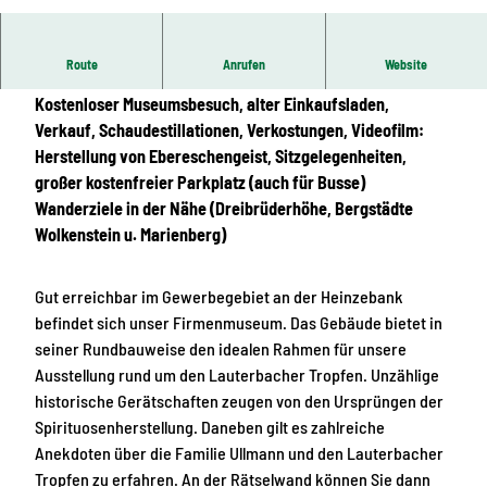
© Michael Erler, Lauterbacher Spirituosen
Route
Anrufen
Website
Ein Spaß für alle Freunde der Lauterbacher Spirituosen.
Kostenloser Museumsbesuch, alter Einkaufsladen,
Verkauf, Schaudestillationen, Verkostungen, Videofilm:
Herstellung von Ebereschengeist, Sitzgelegenheiten,
großer kostenfreier Parkplatz (auch für Busse)
Wanderziele in der Nähe (Dreibrüderhöhe, Bergstädte
Wolkenstein u. Marienberg)
Gut erreichbar im Gewerbegebiet an der Heinzebank
befindet sich unser Firmenmuseum. Das Gebäude bietet in
seiner Rundbauweise den idealen Rahmen für unsere
Ausstellung rund um den Lauterbacher Tropfen. Unzählige
historische Gerätschaften zeugen von den Ursprüngen der
Spirituosenherstellung. Daneben gilt es zahlreiche
Anekdoten über die Familie Ullmann und den Lauterbacher
Tropfen zu erfahren. An der Rätselwand können Sie dann