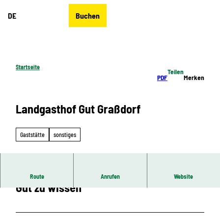
Z
DE
Buchen
u
Merkzettel
Suche
Menü
m
I
n
h
Startseite
Teilen
a
PDF
Merken
l
t
Landgasthof Gut Graßdorf
Gaststätte
sonstiges
Route
Anrufen
Website
Gut zu wissen