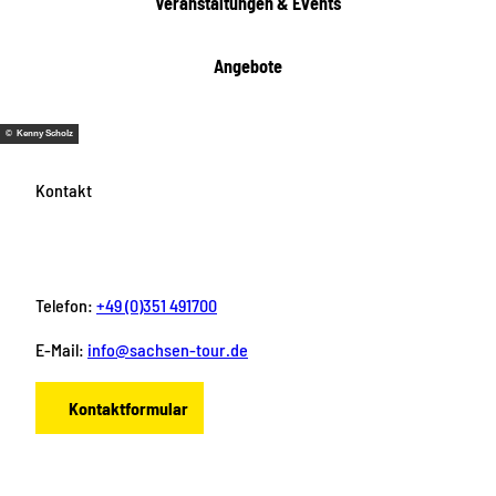
Veranstaltungen & Events
n
Angebote
© Kenny Scholz
Kontakt
Telefon:
+49 (0)351 491700
E-Mail:
info@sachsen-tour.de
Kontaktformular
F
I
Y
P
L
a
n
o
i
i