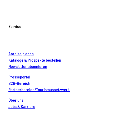
c
s
u
n
n
e
t
T
t
k
b
a
u
e
e
o
g
b
r
d
Service
o
r
e
e
i
k
a
s
n
m
t
Anreise planen
Kataloge & Prospekte bestellen
Newsletter abonnieren
Presseportal
B2B-Bereich
Partnerbereich/Tourismusnetzwerk
Über uns
Jobs & Karriere