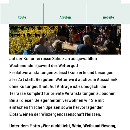
Route
Anrufen
Website
Herzlich willkommen auf der KulturTerrasse von
Weinbauer Reinhard Scholz im königlichen Weinberg zu
© KulturTerrasse Scholz, Dresden Elbland
© KulturTerrasse Scholz, Dresden Elbland
Dresden-Wachwitz.
In der Zeit von April bis zur Weinlese im September finden
auf der KulturTerrasse Scholz an ausgewählten
© KulturTerrasse Scholz, Dresden Elbland
Wochenenden (soweit der Wettergott
Freiluftveranstaltungen zulässt) Konzerte und Lesungen
aller Art statt. Bei gutem Wetter wird auch zum Ausschank
ohne Kultur geöffnet. Auf Anfrage ist es möglich, die
Terrasse komplett für private Veranstaltungen zu buchen.
Bei all diesen Gelegenheiten verwöhnen wir Sie mit
einfachen frischen Speisen sowie hervorragenden
Elbtalweinen der Winzergenossenschaft Meissen.
Unter dem Motto
„Wer nicht liebt, Wein, Weib und Gesang,