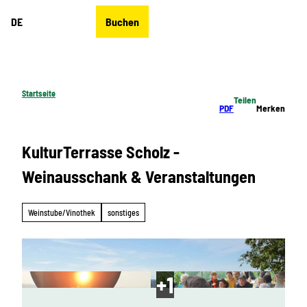
Z
DE
Buchen
u
Merkzettel
Suche
Menü
m
I
n
h
Startseite
Teilen
a
PDF
Merken
l
t
KulturTerrasse Scholz -
Weinausschank & Veranstaltungen
Weinstube/Vinothek
sonstiges