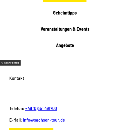
e
i
Geheimtipps
t
e
Veranstaltungen & Events
n
Angebote
© Kenny Scholz
Kontakt
Telefon:
+49 (0)351 491700
E-Mail:
info@sachsen-tour.de