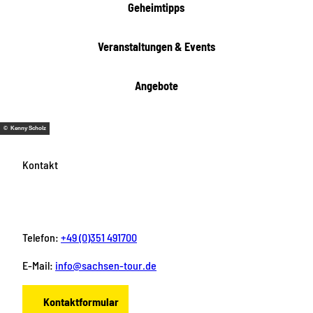
i
Geheimtipps
t
e
Veranstaltungen & Events
n
Angebote
© Kenny Scholz
Kontakt
Telefon:
+49 (0)351 491700
E-Mail:
info@sachsen-tour.de
Kontaktformular