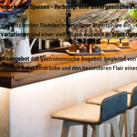
erlockende Speisen - Verbringt eine unvergessliche Zei
t zu entspannten Stunden in geselliger Atmosphäre ein – 
rvariationen
und einer vielfältigen Auswahl an
fruchtige
© Elldus Resort Familotel Erzgebirge, Stadt Kurort Ober
ücksangebot
das gastronomische Angebot, begleitet von
 vereint dabei Eindrücke und den besonderen Flair eine
onzept.