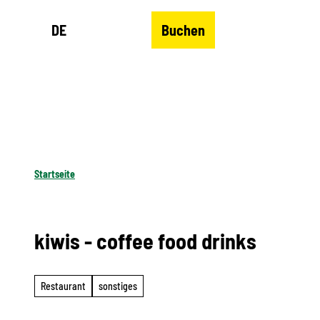
Z
DE
Buchen
u
Merkzettel
Suche
Menü
m
I
n
h
a
l
Startseite
t
kiwis - coffee food drinks
Restaurant
sonstiges