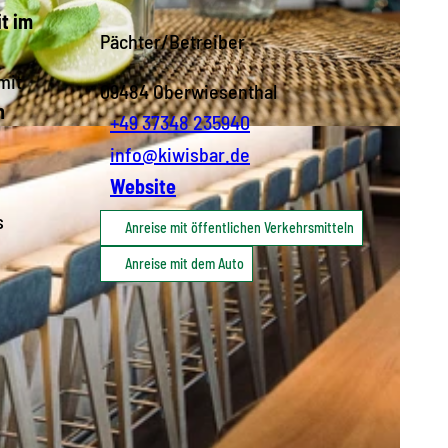
t im
Pächter/Betreiber
mit
09484
Oberwiesenthal
n
+49 37348 235940
wiesenthal
info@kiwisbar.de
Website
s
Anreise mit öffentlichen Verkehrsmitteln
Anreise mit dem Auto