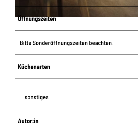
Öffnungszeiten
© Elldus Resort Familotel Erzgebirge, Stadt Kurort Oberwiesenthal
Bitte Sonderöffnungszeiten beachten.
Küchenarten
sonstiges
Autor:in