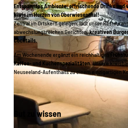
Entspanntes Ambiente, erfrischende Drinks und v
kiwis im Herzen von Oberwiesenthal!
Zentral im Ortskern gelegen, lädt unser Restauran
abwechslungsreichen Gerichten,
kreativen Burge
Cocktails.
© Elldus Resort Familotel Erzgebirge, Stadt Kurort Oberwiesenthal
Am Wochenende ergänzt ein reichhaltiges
Frühst
Kaffee- und Kuchenspezialitäten.
Unsere kiwisbar
Neuseeland-Aufenthalts zu einem einzigartigen K
Gut zu wissen