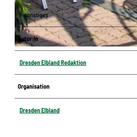
sonstiges
© Keiligs Weinstube
Autor:in
© Keilig's Weinstube
Dresden Elbland Redaktion
Organisation
Dresden Elbland