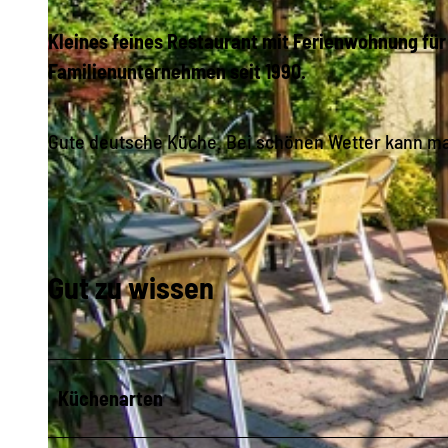
Kleines feines Restaurant mit Ferienwohnung für 
Familienunternehmen seit 1990.
Gute deutsche Küche. Bei schönen Wetter kann ma
Gut zu wissen
Küchenarten