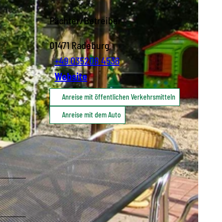
Pächter/Betreiber
01471
Radeburg
+49 035208 4536
Website
Anreise mit öffentlichen Verkehrsmitteln
Anreise mit dem Auto