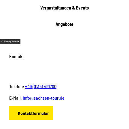
e
Veranstaltungen & Events
n
Angebote
© Kenny Scholz
Kontakt
Telefon:
+49 (0)351 491700
E-Mail:
info@sachsen-tour.de
Kontaktformular
F
I
Y
P
L