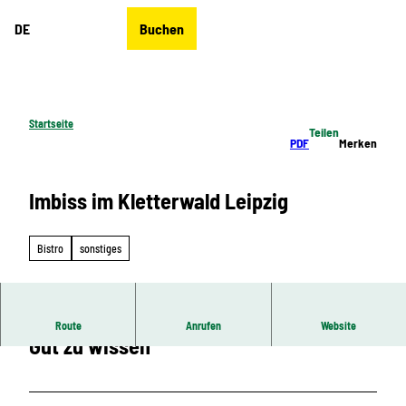
Z
DE
Buchen
u
Merkzettel
Suche
Menü
m
I
n
h
Startseite
Teilen
a
PDF
Merken
l
t
Imbiss im Kletterwald Leipzig
Bistro
sonstiges
Route
Anrufen
Website
Gut zu wissen