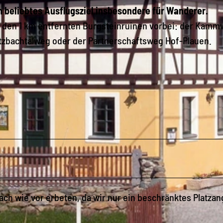
in beliebtes Ausflugsziel insbesondere für Wanderer.
 den 1 km entfernten Burgsteinruinen vorbei: der Kamm
tzbachtalweg oder der Partnerschaftsweg Hof-Plauen.
ch wie vor erbeten, da wir nur ein beschränktes Platza