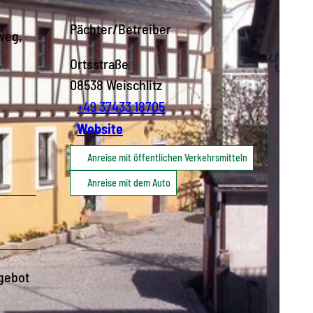
Pächter/Betreiber
weg,
Ortsstraße
08538
Weischlitz
+49 37433 18705
Website
Anreise mit öffentlichen Verkehrsmitteln
Anreise mit dem Auto
ngebot