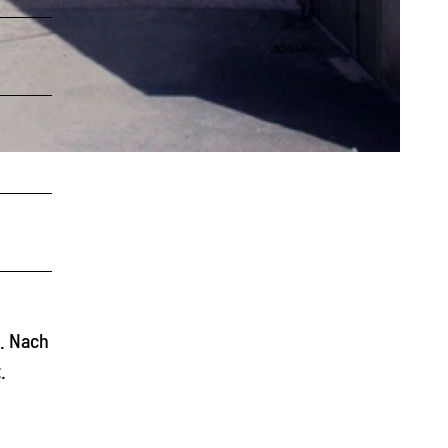
f. Nach
.