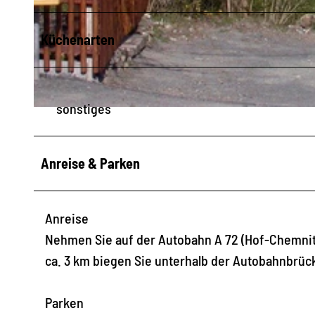
Küchenarten
© Vogtland - Sinfonie der Natur |
CC-BY-SA
sonstiges
© FVV Rosenbach/ Vogtl. e.V./ A.Wetzel |
CC-BY-SA
Anreise & Parken
Anreise
Nehmen Sie auf der Autobahn A 72 (Hof-Chemnitz)
ca. 3 km biegen Sie unterhalb der Autobahnbrück
Parken