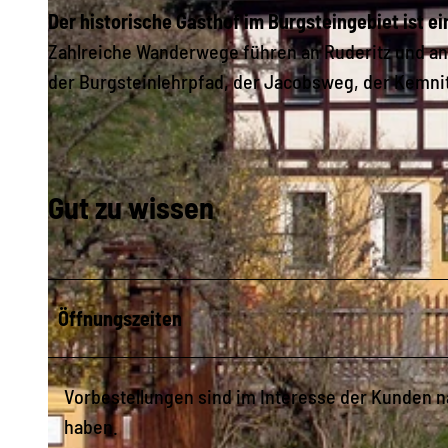
Der historische Gasthof im Burgsteingebiet ist e
Zahlreiche Wanderwege führen an Ruderitz und an
der Burgsteinlehrpfad, der Jacobsweg, der Kemni
Gut zu wissen
Öffnungszeiten
Vorbestellungen sind im Interesse der Kunden na
haben.