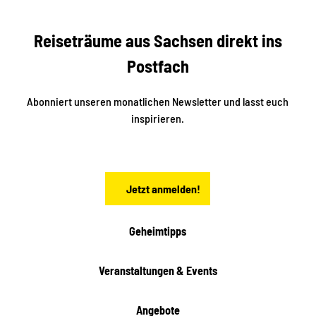
s
r
S
n
Reiseträume aus Sachsen direkt ins
d
t
e
a
Postfach
K
d
l
e
t
i
Abonniert unseren monatlichen Newsletter und lasst euch
s
n
inspirieren.
c
s
t
h
ä
ö
d
n
t
Jetzt anmelden!
e
h
e
i
Geheimtipps
t
e
Veranstaltungen & Events
n
Angebote