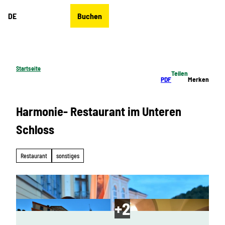
Z
DE
Buchen
u
Merkzettel
Suche
Menü
m
I
n
h
Startseite
Teilen
a
PDF
Merken
l
t
Harmonie- Restaurant im Unteren
Schloss
Restaurant
sonstiges