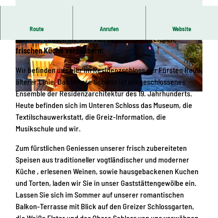
Herzlich willkommen im fürstlichen Ambiente im Unteren
Route
Anrufen
Website
Schloss! Lassen Sie sich von unserer ideenreichen,
© Archiv TVV / Marcus Dassler |
CC-BY-SA
© Marcus Dassler | KI-optimiert
frischen Küche verzaubern.
Wir befinden uns hier im Residenzschloss der Fürsten Reuß
älterer Linie. Das Untere Schloss ist ein geschlossenes
Ensemble der Residenzarchitektur des 19. Jahrhunderts.
© Archiv TVV / Marcus Dassler |
CC-BY-SA
Heute befinden sich im Unteren Schloss das Museum, die
Textilschauwerkstatt, die Greiz-Information, die
Musikschule und wir.
Zum fürstlichen Geniessen unserer frisch zubereiteten
Speisen aus traditioneller vogtländischer und moderner
Küche , erlesenen Weinen, sowie hausgebackenen Kuchen
und Torten, laden wir Sie in unser Gaststättengewölbe ein.
Lassen Sie sich im Sommer auf unserer romantischen
Balkon-Terrasse mit Blick auf den Greizer Schlossgarten,
die Weiße Elster und das Obere Schloss von uns verwöhnen.