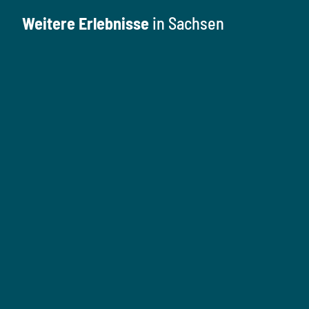
Weitere Erlebnisse
in Sachsen
K
u