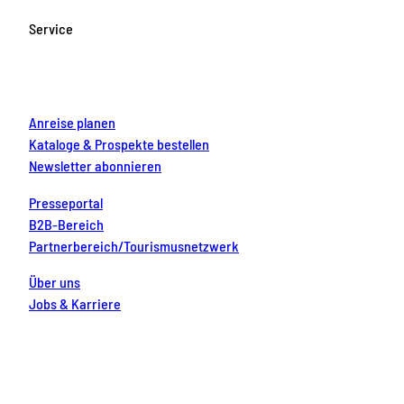
o
g
b
r
d
Service
o
r
e
e
i
k
a
s
n
m
t
Anreise planen
Kataloge & Prospekte bestellen
Newsletter abonnieren
Presseportal
B2B-Bereich
Partnerbereich/Tourismusnetzwerk
Über uns
Jobs & Karriere