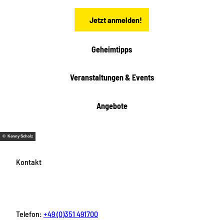
d
n
t
Jetzt anmelden!
e
h
e
i
Geheimtipps
t
e
Veranstaltungen & Events
n
Angebote
© Kenny Scholz
Kontakt
Telefon:
+49 (0)351 491700