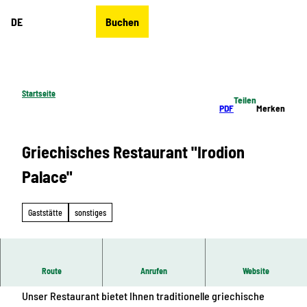
Z
DE
Buchen
u
Merkzettel
Suche
Menü
m
I
n
h
Startseite
Teilen
a
PDF
Merken
l
t
Griechisches Restaurant "Irodion
Palace"
Gaststätte
sonstiges
Direkt im Herzen der Stadt Zeulenroda gelegen.
Route
Anrufen
Website
Unser Restaurant bietet Ihnen traditionelle griechische